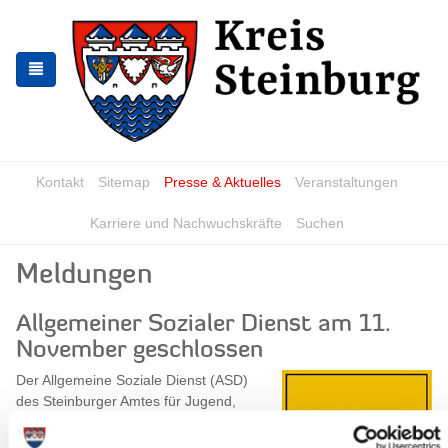
Zur
Zum
Navigation
Inhalt
springen
springen
Kontakt
Sitemap
Presse & Aktuelles
Veranstaltungen
Karriere und Nachwuchskräfte
Suchen
Meldungen
Allgemeiner Sozialer Dienst am 11.
November geschlossen
Der Allgemeine Soziale Dienst (ASD)
des Steinburger Amtes für Jugend,
Familie und Sport und die Freien
Träger der Jugendhilfe veranstalten am