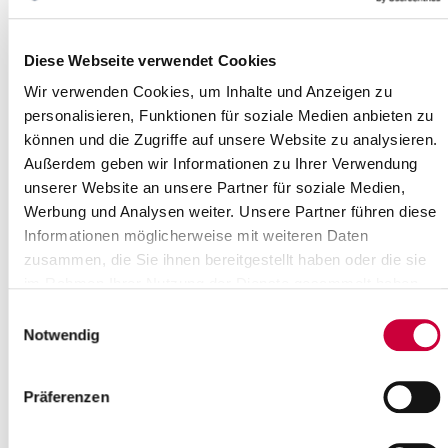
Freitag,...
Read more
Diese Webseite verwendet Cookies
Wir verwenden Cookies, um Inhalte und Anzeigen zu
Plattdeutscher Nachmittag im
personalisieren, Funktionen für soziale Medien anbieten zu
Kreismuseum
können und die Zugriffe auf unsere Website zu analysieren.
Außerdem geben wir Informationen zu Ihrer Verwendung
"Vergnöögtes vun Deerten un
unserer Website an unsere Partner für soziale Medien,
Veehtüüch" gibt es am Donnerstag,
Werbung und Analysen weiter. Unsere Partner führen diese
dem 10. November 2016, von 15.00 –
17.00 Uhr, im Kreismuseum
Informationen möglicherweise mit weiteren Daten
Prinzesshof. Marianne...
zusammen, die Sie ihnen bereitgestellt haben oder die sie
im Rahmen Ihrer Nutzung der Dienste gesammelt haben.
Read more
Einwilligungsauswahl
Notwendig
Präferenzen
Chancengleichheit für Frauen in der
Metropolregion