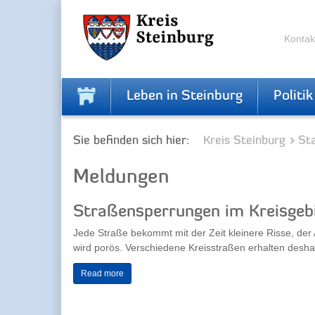
Zur
Zum
Navigation
Inhalt
springen
springen
Kontak
Leben in Steinburg
Politik
Sie befinden sich hier:
Kreis Steinburg
Sta
Meldungen
Straßensperrungen im Kreisgeb
Jede Straße bekommt mit der Zeit kleinere Risse, der 
wird porös. Verschiedene Kreisstraßen erhalten deshalb
Read more