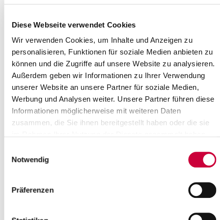
Klimaschutz – da denkt wohl jeder
zuerst an „Fridays for Future“. Das
Diese Webseite verwendet Cookies
Engagement Itzehoer SchülerInnen
geht jedoch weit...
Wir verwenden Cookies, um Inhalte und Anzeigen zu
personalisieren, Funktionen für soziale Medien anbieten zu
Read more
können und die Zugriffe auf unsere Website zu analysieren.
Außerdem geben wir Informationen zu Ihrer Verwendung
Ausschuss für Finanzen tagt
unserer Website an unsere Partner für soziale Medien,
Werbung und Analysen weiter. Unsere Partner führen diese
Am Dienstag, dem 18. Juni 2019, um
17.30 Uhr, findet eine Sitzung des
Informationen möglicherweise mit weiteren Daten
Ausschusses für Finanzen des
zusammen, die Sie ihnen bereitgestellt haben oder die sie
Steinburger Kreistages statt.
im Rahmen Ihrer Nutzung der Dienste gesammelt haben.
Sitzungsort ist das...
Einwilligungsauswahl
Notwendig
Read more
Ausschuss für Soziales, Familie,
Präferenzen
Gesundheit, Gleichstellung und
Inklusion tagt