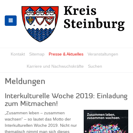
Zur
Zum
Navigation
Inhalt
springen
springen
Kontakt
Sitemap
Presse & Aktuelles
Veranstaltungen
Karriere und Nachwuchskräfte
Suchen
Meldungen
Interkulturelle Woche 2019: Einladung
zum Mitmachen!
„Zusammen leben – zusammen
wachsen“ – so lautet das Motto der
Interkulturellen Woche 2019. Nicht nur
thematisch nimmt man sich dieses