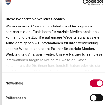
© Triggermouse / Pixabay
Diese Webseite verwendet Cookies
03.07.2025: Schützen Sie sich zuverlässig vor Krankheiten und
Wir verwenden Cookies, um Inhalte und Anzeigen zu
Infektionen. Gemeinsam mit der Landesregierung Schleswig-
personalisieren, Funktionen für soziale Medien anbieten zu
Holstein bietet das Gesundheitsamt Kreis Steinburg eine
monatliche Impfsprechstunde an.
können und die Zugriffe auf unsere Website zu analysieren.
Außerdem geben wir Informationen zu Ihrer Verwendung
Impfungen zählen zu den einfachsten Möglichkeiten, sich vor
unserer Website an unsere Partner für soziale Medien,
schweren Infektionskrankheiten zu schützen. Sie leisten einen
unverzichtbaren Beitrag zur Prävention und zum Erhalt der
Werbung und Analysen weiter. Unsere Partner führen diese
Gesundheit.
Informationen möglicherweise mit weiteren Daten
zusammen, die Sie ihnen bereitgestellt haben oder die sie
Hierzu bietet das Gesundheitsamt jeden zweiten Freitag im
im Rahmen Ihrer Nutzung der Dienste gesammelt haben.
Monat eine Impfsprechstunde an. Der nächste Termin wird
am
11
.07.2025 von 9 - 11 Uhr
stattfinden.
Einwilligungsauswahl
Notwendig
Ort: Gesundheitsamt Itzehoe, Viktoriastr. 17a, 25524 Itzehoe
Folgende Impfungen werden im Gesundheitsamt angeboten:
Präferenzen
Masern-Mumps-Röteln-Varizellen
Diphterie-Tetanus-Pertussis-Polio