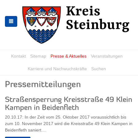
Skip
Skip
to
to
the
the
navigation
content
Kontakt
Sitemap
Presse & Aktuelles
Veranstaltungen
Karriere und Nachwuchskräfte
Suchen
Pressemitteilungen
Straßensperrung Kreisstraße 49 Klein
Kampen in Beidenfleth
20.10.17: In der Zeit vom 25. Oktober 2017 voraussichtlich bis
zum 10. November 2017 wird die Kreisstraße 49 Klein Kampen in
Beidenfleth saniert....