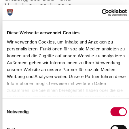
Verkehrsausschusses
17.10.17: Der Bau- und Verkehrsausschuss des Steinburger
Kreistages tagt am Dienstag, dem 24. Oktober 2017, um 16.30
Uhr.
Diese Webseite verwendet Cookies
Read more
Wir verwenden Cookies, um Inhalte und Anzeigen zu
personalisieren, Funktionen für soziale Medien anbieten zu
Straßensperrung Kreisstraße 8
können und die Zugriffe auf unsere Website zu analysieren.
zwischen Janssenweg und Flensburger
Außerdem geben wir Informationen zu Ihrer Verwendung
unserer Website an unsere Partner für soziale Medien,
Straße
Werbung und Analysen weiter. Unsere Partner führen diese
11.10.2017: In der Zeit vom 16.10.2017 bis voraussichtlich zum
Informationen möglicherweise mit weiteren Daten
28.10.2017 erfolgt eine Sanierung der Kreisstraße 8 (Am
zusammen, die Sie ihnen bereitgestellt haben oder die sie
Neuendeich) zwischen dem...
im Rahmen Ihrer Nutzung der Dienste gesammelt haben.
Read more
Einwilligungsauswahl
Notwendig
Leinen los – Messe zum beruflichen
(Wieder)einstieg will Frauen Mut