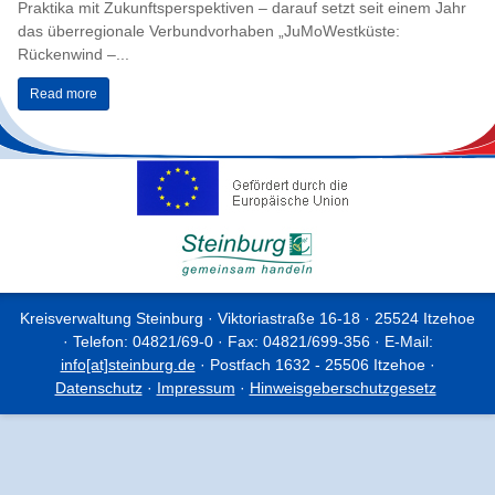
Praktika mit Zukunftsperspektiven – darauf setzt seit einem Jahr
das überregionale Verbundvorhaben „JuMoWestküste:
Rückenwind –...
Read more
Kreisverwaltung Steinburg · Viktoriastraße 16-18 · 25524 Itzehoe
· Telefon: 04821/69-0 · Fax: 04821/699-356 · E-Mail:
info[at]steinburg.de
· Postfach 1632 - 25506 Itzehoe ·
Datenschutz
·
Impressum
·
Hinweisgeberschutzgesetz