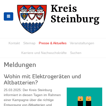
Skip
Skip
to
to
the
the
navigation
content
Kontakt
Sitemap
Presse & Aktuelles
Veranstaltungen
Karriere und Nachwuchskräfte
Suchen
Meldungen
Wohin mit Elektrogeräten und
Altbatterien?
25.03.2025: Der Kreis Steinburg
informiert in diesen Tagen im Rahmen
einer Kampagne über die richtige
Entsorgung von Altbatterien und