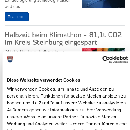
Landesregierung Schleswig-Holstein
wird das...
Read more
Halbzeit beim Klimathon - 81,1t CO2
im Kreis Steinburg eingespart
24.03.2025: Es ist Halbzeit beim
Klimathon und im Kreis Steinburg
haben 738 engagierte Bürger*innen
innerhalb von drei Wochen bereits 81,1
Tonnen CO2...
Diese Webseite verwendet Cookies
Read more
Wir verwenden Cookies, um Inhalte und Anzeigen zu
personalisieren, Funktionen für soziale Medien anbieten zu
können und die Zugriffe auf unsere Website zu analysieren.
"Schleswig-Holstein-Klimathon
Außerdem geben wir Informationen zu Ihrer Verwendung
2025": Nachmittag rund um
unserer Website an unsere Partner für soziale Medien,
klimafreundliche Ernährung auf dem
Werbung und Analysen weiter. Unsere Partner führen diese
Biolandhof der Stiftung Mensch