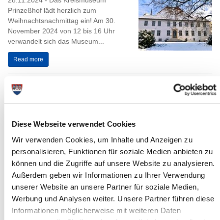
28.11.2024 - Das Kreismuseum
Prinzeßhof lädt herzlich zum
Weihnachtsnachmittag ein! Am 30.
November 2024 von 12 bis 16 Uhr
verwandelt sich das Museum...
Read more
Sitzung des Jugendhilfeausschusses
27.11.2024: Am Donnerstag, dem 28.
November 2024, um 17:00 Uhr, tagt
Diese Webseite verwendet Cookies
der Jugendhilfeausschuss des
Steinburger Kreistages. Sitzungsort ist
Wir verwenden Cookies, um Inhalte und Anzeigen zu
der...
personalisieren, Funktionen für soziale Medien anbieten zu
können und die Zugriffe auf unsere Website zu analysieren.
Read more
Außerdem geben wir Informationen zu Ihrer Verwendung
unserer Website an unsere Partner für soziale Medien,
Umzug des zentralen Empfangs im
Werbung und Analysen weiter. Unsere Partner führen diese
WAK-Gebäude Langer Peter 27a
Informationen möglicherweise mit weiteren Daten