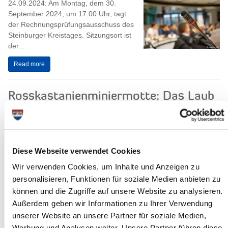
24.09.2024: Am Montag, dem 30.
September 2024, um 17:00 Uhr, tagt
der Rechnungsprüfungsausschuss des
Steinburger Kreistages. Sitzungsort ist
der...
Read more
Rosskastanienminiermotte: Das Laub
der Kastanie muss weg!
24.09.2024 - Sicher haben Sie es auch
schon beobachtet: Schon im Juni
bekamen die Blätter von Rosskastanien
Diese Webseite verwendet Cookies
braune Flecken, rollten sich zusammen
Wir verwenden Cookies, um Inhalte und Anzeigen zu
und...
personalisieren, Funktionen für soziale Medien anbieten zu
Read more
können und die Zugriffe auf unsere Website zu analysieren.
Außerdem geben wir Informationen zu Ihrer Verwendung
unserer Website an unsere Partner für soziale Medien,
Grippeimpfung im Gesundheitsamt
Werbung und Analysen weiter. Unsere Partner führen diese