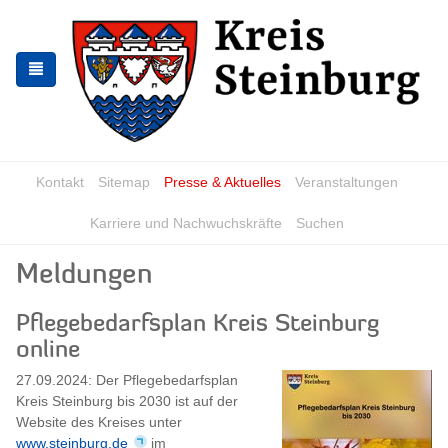
Skip
Skip
to
to
the
the
navigation
content
Kontakt
Sitemap
Presse & Aktuelles
Veranstaltungen
Karriere und Nachwuchskräfte
Suchen
Meldungen
Pflegebedarfsplan Kreis Steinburg
online
27.09.2024: Der Pflegebedarfsplan
Kreis Steinburg bis 2030 ist auf der
Website des Kreises unter
www.steinburg.de
im