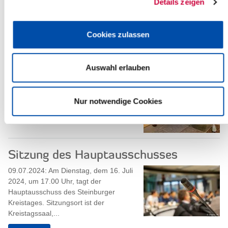
Details zeigen
"Von Freunden und Wegbegleitern" -
Jubiläumsausstellung des Malers
Friedel Anderson
Cookies zulassen
12.07.2024 - Im Jahr 1991 fand die
erste Einzelausstellung mit Werken von
Auswahl erlauben
Friedel Anderson im Zuge der
Verleihung des Kulturförderpreises des
Kreises...
Nur notwendige Cookies
Read more
Sitzung des Hauptausschusses
09.07.2024: Am Dienstag, dem 16. Juli
2024, um 17.00 Uhr, tagt der
Hauptausschuss des Steinburger
Kreistages. Sitzungsort ist der
Kreistagssaal,...