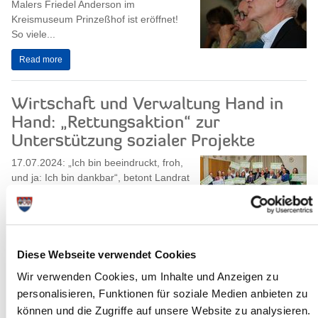
Malers Friedel Anderson im
Kreismuseum Prinzeßhof ist eröffnet!
So viele...
Read more
Wirtschaft und Verwaltung Hand in
Hand: „Rettungsaktion“ zur
Unterstützung sozialer Projekte
17.07.2024: „Ich bin beeindruckt, froh,
und ja: Ich bin dankbar“, betont Landrat
Claudius Teske mit Blick auf die
zahlreichen Vertreterinnen und...
Read more
Diese Webseite verwendet Cookies
In Kooperation mit dem
Wir verwenden Cookies, um Inhalte und Anzeigen zu
personalisieren, Funktionen für soziale Medien anbieten zu
Gesundheitsamt: Digitales Wissen für
können und die Zugriffe auf unsere Website zu analysieren.
Ältere