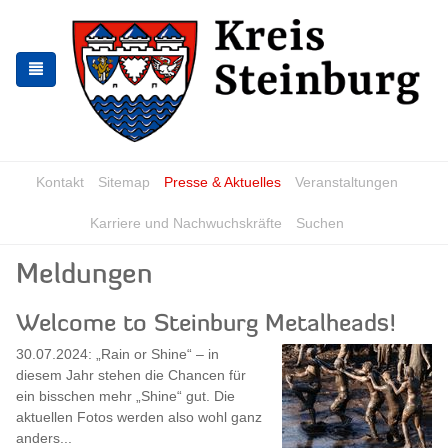
Skip
Skip
to
to
the
the
navigation
content
Kontakt
Sitemap
Presse & Aktuelles
Veranstaltungen
Karriere und Nachwuchskräfte
Suchen
Meldungen
Welcome to Steinburg Metalheads!
30.07.2024: „Rain or Shine“ – in
diesem Jahr stehen die Chancen für
ein bisschen mehr „Shine“ gut. Die
aktuellen Fotos werden also wohl ganz
anders...