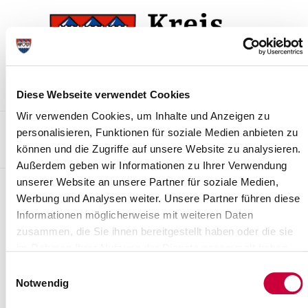
Skip
Skip
to
to
the
the
navigation
content
Diese Webseite verwendet Cookies
Wir verwenden Cookies, um Inhalte und Anzeigen zu
Kontakt
Sitemap
Presse & Aktuelles
Veranstaltungen
personalisieren, Funktionen für soziale Medien anbieten zu
können und die Zugriffe auf unsere Website zu analysieren.
Karriere und Nachwuchskräfte
Suchen
Außerdem geben wir Informationen zu Ihrer Verwendung
unserer Website an unsere Partner für soziale Medien,
Meldungen
Werbung und Analysen weiter. Unsere Partner führen diese
Informationen möglicherweise mit weiteren Daten
Kreisverwaltung am 06. Juli
zusammen, die Sie ihnen bereitgestellt haben oder die sie
vormittags geschlossen
im Rahmen Ihrer Nutzung der Dienste gesammelt haben.
30.06.2023 - Am 06. Juli 2023 ist die
Einwilligungsauswahl
Steinburger Kreisverwaltung wegen
Notwendig
einer Dienstversammlung vormittags
(bis 13:30 Uhr) geschlossen. Wichtig:...