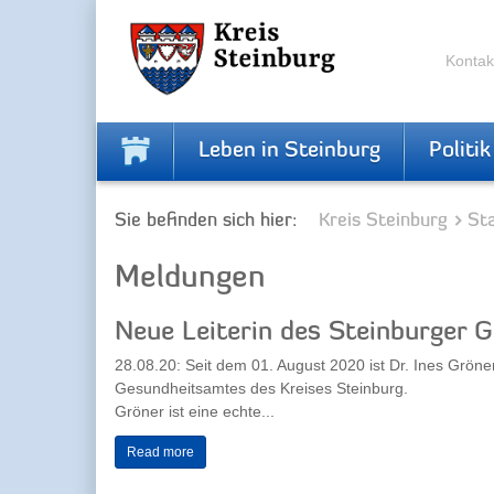
Skip
Skip
to
to
the
the
Kontak
navigation
content
Leben in Steinburg
Politik
Sie befinden sich hier:
Kreis Steinburg
Sta
Meldungen
Neue Leiterin des Steinburger 
28.08.20: Seit dem 01. August 2020 ist Dr. Ines Gröner
Gesundheitsamtes des Kreises Steinburg.
Gröner ist eine echte...
Read more