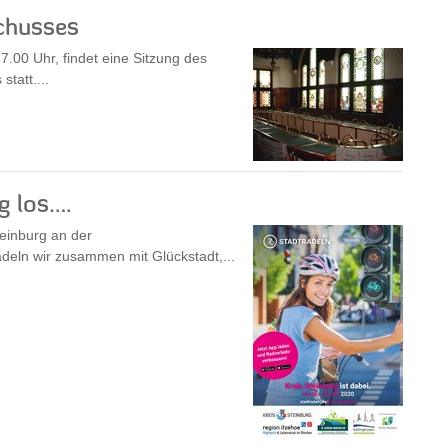
chusses
.00 Uhr, findet eine Sitzung des
tatt....
g los….
teinburg an der
eln wir zusammen mit Glückstadt,...