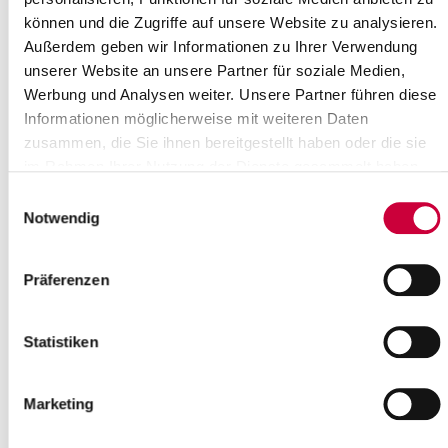
wird verschoben
können und die Zugriffe auf unsere Website zu analysieren.
Das Stadtradeln 2020 wird bis auf
Außerdem geben wir Informationen zu Ihrer Verwendung
weiteres verschoben.
unserer Website an unsere Partner für soziale Medien,
Die Kreisverwaltung bittet um
Werbung und Analysen weiter. Unsere Partner führen diese
Verständnis für diese Maßnahme.
Informationen möglicherweise mit weiteren Daten
Read more
zusammen, die Sie ihnen bereitgestellt haben oder die sie
im Rahmen Ihrer Nutzung der Dienste gesammelt haben.
Einwilligungsauswahl
25.03.20: Covid-19: Apotheken und
Notwendig
Tankstellen dürfen an Sonn- und
Feiertagen öffnen - neue
Allgemeinverfügung des Kreises
Präferenzen
Steinburg
Mit Datum vom 25. März 2020 regelt
Statistiken
der Kreis, dass Apotheken und
Tankstellen auch an Sonn- und
Feiertagen ganztägig für den
Marketing
geschäftlichen Verkehr...