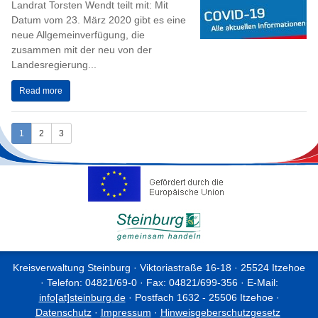
Landrat Torsten Wendt teilt mit: Mit
Datum vom 23. März 2020 gibt es eine
neue Allgemeinverfügung, die
zusammen mit der neu von der
Landesregierung...
Read more
1
2
3
Kreisverwaltung Steinburg · Viktoriastraße 16-18 · 25524 Itzehoe
· Telefon: 04821/69-0 · Fax: 04821/699-356 · E-Mail:
info[at]steinburg.de
· Postfach 1632 - 25506 Itzehoe ·
Datenschutz
·
Impressum
·
Hinweisgeberschutzgesetz