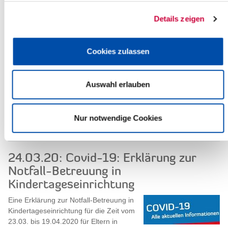
Read more
Details zeigen
24.03.20: Covid-19: Wichtige
Informationen für Reiserückkehrer
Cookies zulassen
Um mögliche Infektionsketten zu
unterbrechen, haben sich
Auswahl erlauben
Reiserückkehrer aus Risikogebieten
laut
Liste
des Robert-Koch-Institutes
(RKI) unverzüglich...
Nur notwendige Cookies
Read more
24.03.20: Covid-19: Erklärung zur
Notfall-Betreuung in
Kindertageseinrichtung
Eine Erklärung zur Notfall-Betreuung in
Kindertageseinrichtung für die Zeit vom
23.03. bis 19.04.2020 für Eltern in