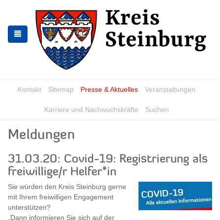
Skip
Skip
to
to
the
the
navigation
content
Kontakt
Sitemap
Presse & Aktuelles
Veranstaltungen
Karriere und Nachwuchskräfte
Suchen
Meldungen
31.03.20: Covid-19: Registrierung als
freiwillige/r Helfer*in
Sie würden den Kreis Steinburg gerne
mit Ihrem freiwilligen Engagement
unterstützen?
„Dann informieren Sie sich auf der