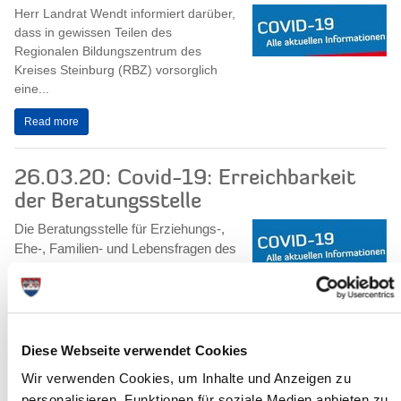
Herr Landrat Wendt informiert darüber,
dass in gewissen Teilen des
Regionalen Bildungszentrum des
Kreises Steinburg (RBZ) vorsorglich
eine...
Read more
26.03.20: Covid-19: Erreichbarkeit
der Beratungsstelle
Die Beratungsstelle für Erziehungs-,
Ehe-, Familien- und Lebensfragen des
Kreises Steinburg ist werktags von
8.00 – 16.00 Uhr telefonisch unter...
Read more
Diese Webseite verwendet Cookies
26.03.20: Covid -19: Stadtradeln
Wir verwenden Cookies, um Inhalte und Anzeigen zu
personalisieren, Funktionen für soziale Medien anbieten zu