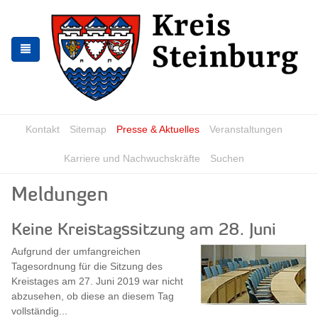
Skip
Skip
to
to
the
the
navigation
content
Kontakt
Sitemap
Presse & Aktuelles
Veranstaltungen
Karriere und Nachwuchskräfte
Suchen
Meldungen
Keine Kreistagssitzung am 28. Juni
Aufgrund der umfangreichen
Tagesordnung für die Sitzung des
Kreistages am 27. Juni 2019 war nicht
abzusehen, ob diese an diesem Tag
vollständig...