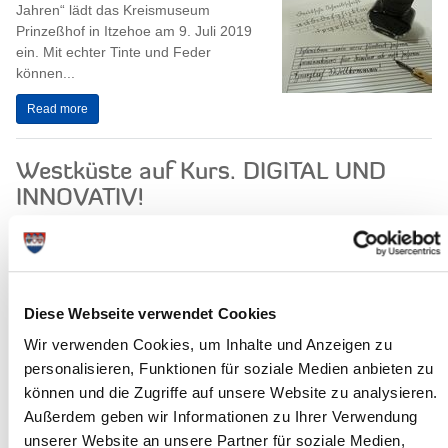
Jahren“ lädt das Kreismuseum
Prinzeßhof in Itzehoe am 9. Juli 2019
ein. Mit echter Tinte und Feder
können...
Read more
Westküste auf Kurs. DIGITAL UND
INNOVATIV!
Wissenstransfer aus der Praxis,
Kontakte zu möglichen
Geschäftspartnern, ein innovatives
Eventformat, eine besondere
Atmosphäre, Inspiration und neue...
Diese Webseite verwendet Cookies
Wir verwenden Cookies, um Inhalte und Anzeigen zu
Read more
personalisieren, Funktionen für soziale Medien anbieten zu
können und die Zugriffe auf unsere Website zu analysieren.
Außerdem geben wir Informationen zu Ihrer Verwendung
unserer Website an unsere Partner für soziale Medien,