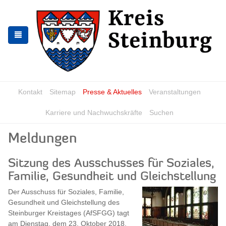
Skip
Skip
to
to
the
the
navigation
content
Kontakt
Sitemap
Presse & Aktuelles
Veranstaltungen
Karriere und Nachwuchskräfte
Suchen
Meldungen
Sitzung des Ausschusses für Soziales,
Familie, Gesundheit und Gleichstellung
Der Ausschuss für Soziales, Familie,
Gesundheit und Gleichstellung des
Steinburger Kreistages (AfSFGG) tagt
am Dienstag, dem 23. Oktober 2018,