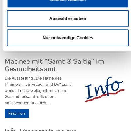
Donnerstag, dem 25. Oktober 2018,
um 18.00 Uhr, im Kreismuseum
Prinzeßhof.
Auswahl erlauben
Kreide aus...
Read more
Nur notwendige Cookies
Matinee mit "Samt & Saitig" im
Gesundheitsamt
Die Ausstellung „Die Hälfte des
Himmels – 55 Frauen und Du“ zieht
weiter. Letzte Gelegenheit, sie im
Gesundheitsamt in Itzehoe
anzuschauen und sich...
Read more