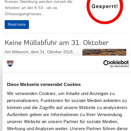
Kreises Steinburg werden zurzeit die
Arbeiten an der K 53 - ab ca.
Ortsausgang/neues...
Read more
Keine Müllabfuhr am 31. Oktober
Am Mittwoch, dem 31. Oktober 2018,
findet im Kreis Steinburg keine
Müllabfuhr statt.
„Bei vielen Bürgern ist in den
Abfuhrplänen am 31.10.18 noch ein...
Diese Webseite verwendet Cookies
Read more
Wir verwenden Cookies, um Inhalte und Anzeigen zu
personalisieren, Funktionen für soziale Medien anbieten zu
Ein Kreishaus für Steinburg -
können und die Zugriffe auf unsere Website zu analysieren.
Infoveranstaltung am 17. Oktober
Außerdem geben wir Informationen zu Ihrer Verwendung
unserer Website an unsere Partner für soziale Medien,
Um die städtebauliche Gliederung und
das äußere Erscheinungsbild des
Werbung und Analysen weiter. Unsere Partner führen diese