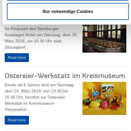
Nur notwendige Cookies
Ausschuss für Finanzen tagt
Die nächste Sitzung des Ausschusses
für Finanzen des Steinburger
Kreistages findet am Dienstag, dem 20.
März 2018, um 16.30 Uhr statt.
Sitzungsort...
Read more
Ostereier-Werkstatt im Kreismuseum
Kinder ab 6 Jahren sind am Samstag,
dem 24. März 2018, von 14:30 bis
16:30 Uhr, herzlich zur Ostereier-
Werkstatt im Kreismuseum
Prinzesshof...
Read more