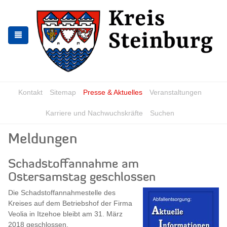
Skip
Skip
to
to
the
the
navigation
content
Kontakt
Sitemap
Presse & Aktuelles
Veranstaltungen
Karriere und Nachwuchskräfte
Suchen
Meldungen
Schadstoffannahme am
Ostersamstag geschlossen
Die Schadstoffannahmestelle des
Kreises auf dem Betriebshof der Firma
Veolia in Itzehoe bleibt am 31. März
2018 geschlossen.