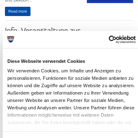
und Bekdorf...
Read more
Info-Veranstaltung zur
Kindertagespflege
Die nächste Info-Veranstaltung zum Thema Kindertagespflege
findet am Donnerstag, dem 03. Mai 2018, um 09.00 Uhr, im
Diese Webseite verwendet Cookies
Raum 226 (1. Stock) des...
Wir verwenden Cookies, um Inhalte und Anzeigen zu
Read more
personalisieren, Funktionen für soziale Medien anbieten zu
können und die Zugriffe auf unsere Website zu analysieren.
Stadtradeln 2018: Sieger geehrt
Außerdem geben wir Informationen zu Ihrer Verwendung
unserer Website an unsere Partner für soziale Medien,
Der Himmel hat sich ganz offensichtlich
mit gefreut: Bei herrlichstem
Werbung und Analysen weiter. Unsere Partner führen diese
Sonnenschein wurden die diesjährigen
Informationen möglicherweise mit weiteren Daten
Gewinner der Klimaschutzkampagne...
zusammen, die Sie ihnen bereitgestellt haben oder die sie
im Rahmen Ihrer Nutzung der Dienste gesammelt haben.
Read more