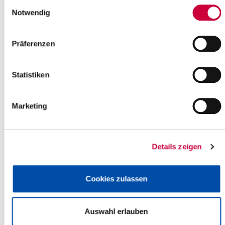
Einwilligungsauswahl
Notwendig
Sitzung des Hauptausschusses
Am Mittwoch, dem 21. März 2018, um
Präferenzen
17.00 Uhr, tagt der Hauptausschuss
des Steinburger Kreistages.
Sitzungsort ist der Historische
Statistiken
Kreistagssaal,...
Read more
Marketing
Landrat besucht "Energie-Checker
mobil"
Details zeigen
"Energie-Checker mobil" ist ein
Bildungsangebot des Schleswig-
Holstein Energieeffizienz-Zentrums
Cookies zulassen
(SHeff-Z). Zwei Tage lang war das
SHeff-Z-Team zu...
Auswahl erlauben
Read more