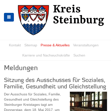
Skip
Skip
to
to
the
the
navigation
content
Kontakt
Sitemap
Presse & Aktuelles
Veranstaltungen
Karriere und Nachwuchskräfte
Suchen
Meldungen
Sitzung des Ausschusses für Soziales,
Familie, Gesundheit und Gleichstellung
Der Ausschuss für Soziales, Familie,
Gesundheit und Gleichstellung des
Steinburger Kreistages tagt am
Donnerstag, dem 18. Mai 2017, um