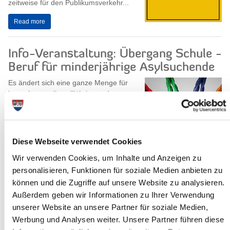
zeitweise für den Publikumsverkehr...
Read more
Info-Veranstaltung: Übergang Schule -
Beruf für minderjährige Asylsuchende
Es ändert sich eine ganze Menge für
junge Leute, die volljährig werden –
das gilt ganz besonders auch für
minderjährige Asylsuchende.
Wie sieht es...
Diese Webseite verwendet Cookies
Read more
Wir verwenden Cookies, um Inhalte und Anzeigen zu
personalisieren, Funktionen für soziale Medien anbieten zu
können und die Zugriffe auf unsere Website zu analysieren.
Außerdem geben wir Informationen zu Ihrer Verwendung
Beteiligung der Öffentlichkeit an der
unserer Website an unsere Partner für soziale Medien,
Werbung und Analysen weiter. Unsere Partner führen diese
Ausweisung von Badegewässern