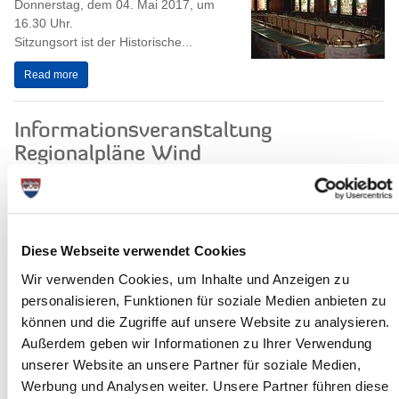
Donnerstag, dem 04. Mai 2017, um
16.30 Uhr.
Sitzungsort ist der Historische...
Read more
Informationsveranstaltung
Regionalpläne Wind
Die Landesplanung hat auf einer
Informationsveranstaltung am 25. April
2017 im Kreishaus die Entwürfe der
neuen Regionalpläne Wind vorgestellt.
Diese Webseite verwendet Cookies
Am...
Wir verwenden Cookies, um Inhalte und Anzeigen zu
Read more
personalisieren, Funktionen für soziale Medien anbieten zu
können und die Zugriffe auf unsere Website zu analysieren.
Außerdem geben wir Informationen zu Ihrer Verwendung
unserer Website an unsere Partner für soziale Medien,
Aktuelle Infos zur Aufstallungspflicht
Werbung und Analysen weiter. Unsere Partner führen diese
für Geflügel