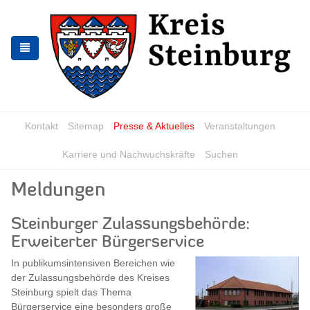
Skip
Skip
to
to
the
the
navigation
content
Kontakt
Sitemap
Presse & Aktuelles
Veranstaltungen
Karriere und Nachwuchskräfte
Suchen
Meldungen
Steinburger Zulassungsbehörde:
Erweiterter Bürgerservice
In publikumsintensiven Bereichen wie
der Zulassungsbehörde des Kreises
Steinburg spielt das Thema
Bürgerservice eine besonders große