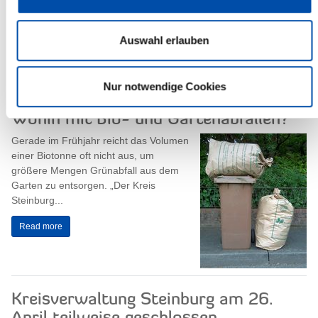
Am Donnerstag, dem 11. Mai 2017, um 11. 00 Uhr, findet eine
Sitzung des gemeinsamen Kreiswahlausschusses für die
Auswahl erlauben
Wahlkreise 19 Steinburg-West und 20...
Read more
Nur notwendige Cookies
Wohin mit Bio- und Gartenabfällen?
Gerade im Frühjahr reicht das Volumen
einer Biotonne oft nicht aus, um
größere Mengen Grünabfall aus dem
Garten zu entsorgen. „Der Kreis
Steinburg...
Read more
Kreisverwaltung Steinburg am 26.