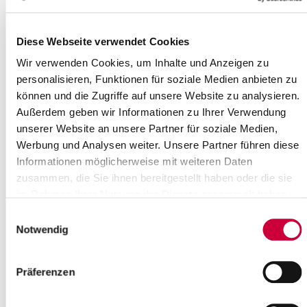
Freitag,...
Read more
Diese Webseite verwendet Cookies
Wir verwenden Cookies, um Inhalte und Anzeigen zu
Plattdeutscher Nachmittag im
personalisieren, Funktionen für soziale Medien anbieten zu
Kreismuseum
können und die Zugriffe auf unsere Website zu analysieren.
Außerdem geben wir Informationen zu Ihrer Verwendung
"Vergnöögtes vun Deerten un
unserer Website an unsere Partner für soziale Medien,
Veehtüüch" gibt es am Donnerstag,
Werbung und Analysen weiter. Unsere Partner führen diese
dem 10. November 2016, von 15.00 –
17.00 Uhr, im Kreismuseum
Informationen möglicherweise mit weiteren Daten
Prinzesshof. Marianne...
zusammen, die Sie ihnen bereitgestellt haben oder die sie
im Rahmen Ihrer Nutzung der Dienste gesammelt haben.
Read more
Einwilligungsauswahl
Notwendig
Präferenzen
Chancengleichheit für Frauen in der
Metropolregion