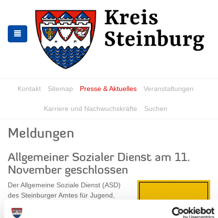
Skip
Skip
to
to
the
the
navigation
content
Kontakt
Sitemap
Presse & Aktuelles
Veranstaltungen
Karriere und Nachwuchskräfte
Suchen
Meldungen
Allgemeiner Sozialer Dienst am 11.
November geschlossen
Der Allgemeine Soziale Dienst (ASD)
des Steinburger Amtes für Jugend,
Familie und Sport und die Freien
Träger der Jugendhilfe veranstalten am