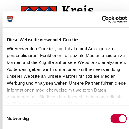
Skip
Skip
to
to
the
the
navigation
content
Diese Webseite verwendet Cookies
Wir verwenden Cookies, um Inhalte und Anzeigen zu
Kontakt
Sitemap
Presse & Aktuelles
Veranstaltungen
personalisieren, Funktionen für soziale Medien anbieten zu
können und die Zugriffe auf unsere Website zu analysieren.
Karriere und Nachwuchskräfte
Suchen
Außerdem geben wir Informationen zu Ihrer Verwendung
unserer Website an unsere Partner für soziale Medien,
Meldungen
Werbung und Analysen weiter. Unsere Partner führen diese
Informationen möglicherweise mit weiteren Daten
Kreisverwaltung am 04.09.2015
zusammen, die Sie ihnen bereitgestellt haben oder die sie
geschlossen - Betriebsausflug
im Rahmen Ihrer Nutzung der Dienste gesammelt haben.
Der diesjährige Betriebsausflug der
Einwilligungsauswahl
Kreisverwaltung Steinburg findet am
Notwendig
Freitag, dem 04.09.2015, statt. An
diesem Tag bleiben deshalb alle...