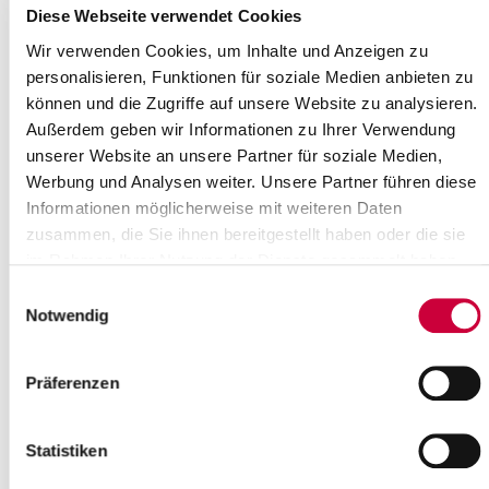
Diese Webseite verwendet Cookies
Itzehoe - Kiel
75 km
Wir verwenden Cookies, um Inhalte und Anzeigen zu
Itzehoe - Heide (BAB 23)
50 km
personalisieren, Funktionen für soziale Medien anbieten zu
können und die Zugriffe auf unsere Website zu analysieren.
Itzehoe - Brunsbüttel
27 km
Außerdem geben wir Informationen zu Ihrer Verwendung
Itzehoe - Glückstadt
22 km
unserer Website an unsere Partner für soziale Medien,
Werbung und Analysen weiter. Unsere Partner führen diese
Informationen möglicherweise mit weiteren Daten
Häfen
zusammen, die Sie ihnen bereitgestellt haben oder die sie
im Rahmen Ihrer Nutzung der Dienste gesammelt haben.
Hafen
Wassertiefe
Güterarten
Einwilligungsauswahl
Elbehafen Brunsbüttel
14,80 m
Stück- und Schüttgut
Notwendig
Hafen OstermoorBrunsbüttel
10,50 m
Chemikalien, Öl
Präferenzen
ÖlhafenBrunsbüttel
10,50 m
Mineralöl, ölverwan
Glückstadt (Außenhafen)
6,00 m
Stück- und Schüttgu
Statistiken
Glückstadt (Binnenhafen)
4,50 m