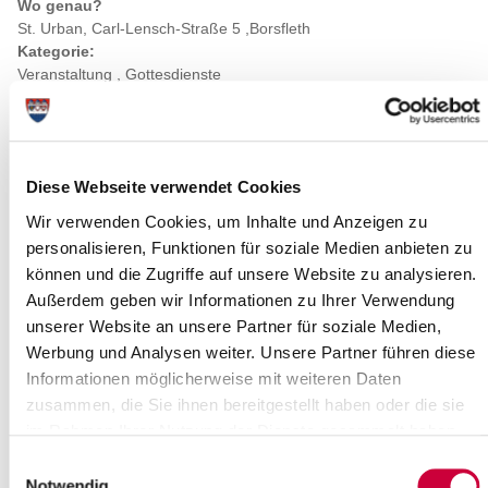
Wo genau?
St. Urban, Carl-Lensch-Straße 5 ,Borsfleth
Kategorie:
Veranstaltung , Gottesdienste
Diese Webseite verwendet Cookies
Wir verwenden Cookies, um Inhalte und Anzeigen zu
personalisieren, Funktionen für soziale Medien anbieten zu
können und die Zugriffe auf unsere Website zu analysieren.
Außerdem geben wir Informationen zu Ihrer Verwendung
unserer Website an unsere Partner für soziale Medien,
Werbung und Analysen weiter. Unsere Partner führen diese
Informationen möglicherweise mit weiteren Daten
zusammen, die Sie ihnen bereitgestellt haben oder die sie
Quelle : Katharina Pfuhl/Fundus-medien.de
im Rahmen Ihrer Nutzung der Dienste gesammelt haben.
Einwilligungsauswahl
Quelle
Notwendig