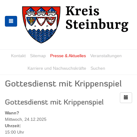
Zur
Zum
Navigation
Inhalt
springen
springen
Kontakt
Sitemap
Presse & Aktuelles
Veranstaltungen
Karriere und Nachwuchskräfte
Suchen
Gottesdienst mit Krippenspiel
Gottesdienst mit Krippenspiel
Wann?
Mittwoch, 24.12.2025
Uhrzeit:
15:00 Uhr