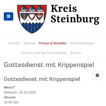
Zur
Zum
Navigation
Inhalt
springen
springen
Kontakt
Sitemap
Presse & Aktuelles
Veranstaltungen
Karriere und Nachwuchskräfte
Suchen
Gottesdienst mit Krippenspiel
Gottesdienst mit Krippenspiel
Wann?
Mittwoch, 24.12.2025
Uhrzeit:
15:00 Uhr