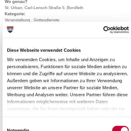
Wo genau?
St. Urban, Carl-Lensch-Straße 5 ,Borsfleth
Kategorie:
Veranstaltung , Gottesdienste
Diese Webseite verwendet Cookies
Wir verwenden Cookies, um Inhalte und Anzeigen zu
personalisieren, Funktionen für soziale Medien anbieten zu
können und die Zugriffe auf unsere Website zu analysieren.
Außerdem geben wir Informationen zu Ihrer Verwendung
unserer Website an unsere Partner für soziale Medien,
Werbung und Analysen weiter. Unsere Partner führen diese
Informationen möglicherweise mit weiteren Daten
zusammen, die Sie ihnen bereitgestellt haben oder die sie
Quelle : Katharina Pfuhl/Fundus-medien.de
im Rahmen Ihrer Nutzung der Dienste gesammelt haben.
Einwilligungsauswahl
Quelle
Notwendig