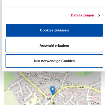
Quelle
Ev.-Luth. Kirchengemeinde St. Jürgen/Horst
Details zeigen
Bahnhofstraße 1B
25358 Horst (Holstein)
Telefon:
+49 4126 9383-133
Cookies zulassen
E-Mail:
kirchengemeinde-horst[at]kk-rm.de
Zurück zur Auswahl
Auswahl erlauben
+
-
Nur notwendige Cookies