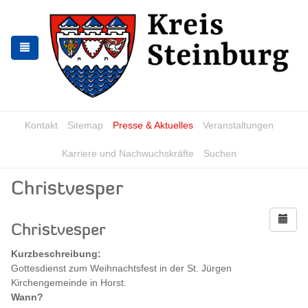
Zur
Zum
Navigation
Inhalt
springen
springen
Kontakt
Sitemap
Presse & Aktuelles
Veranstaltungen
Karriere und Nachwuchskräfte
Suchen
Christvesper
Christvesper
Kurzbeschreibung:
Gottesdienst zum Weihnachtsfest in der St. Jürgen
Kirchengemeinde in Horst.
Wann?