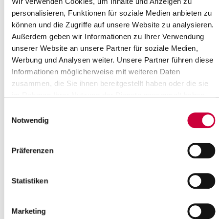
Wir verwenden Cookies, um Inhalte und Anzeigen zu
personalisieren, Funktionen für soziale Medien anbieten zu
können und die Zugriffe auf unsere Website zu analysieren.
Außerdem geben wir Informationen zu Ihrer Verwendung
unserer Website an unsere Partner für soziale Medien,
Werbung und Analysen weiter. Unsere Partner führen diese
Informationen möglicherweise mit weiteren Daten
zusammen, die Sie ihnen bereitgestellt haben oder die sie
im Rahmen Ihrer Nutzung der Dienste gesammelt haben.
Einwilligungsauswahl
Notwendig
Quelle : Ev.-Luth. Kirchengemeinde St. Jürgen/Horst
Präferenzen
Langbeschreibung
Wir laden herzlich ein zum Gottesdienst in die St. Jürgen
Statistiken
Kirchengemeinde in Horst ab 17:00 Uhr. Alle weiteren
Informationen, Termine und Gottesdienste, finden Sie auch auf
unserer Website der Kirchengemeinde Horst
Marketing