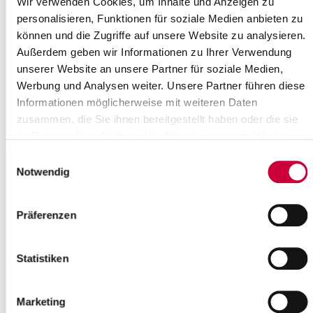
Wir verwenden Cookies, um Inhalte und Anzeigen zu
personalisieren, Funktionen für soziale Medien anbieten zu
können und die Zugriffe auf unsere Website zu analysieren.
Außerdem geben wir Informationen zu Ihrer Verwendung
unserer Website an unsere Partner für soziale Medien,
Werbung und Analysen weiter. Unsere Partner führen diese
Informationen möglicherweise mit weiteren Daten
zusammen, die Sie ihnen bereitgestellt haben oder die sie
im Rahmen Ihrer Nutzung der Dienste gesammelt haben.
Einwilligungsauswahl
Notwendig
Quelle : Ev.-Luth. Kirchengemeinde St. Jürgen/Horst
Präferenzen
Langbeschreibung
Wir laden herzlich ein zum Gottesdienst in die St. Jürgen
Statistiken
Kirchengemeinde in Horst ab 17:00 Uhr. Alle weiteren
Informationen, Termine und Gottesdienste, finden Sie auch auf
unserer Website der Kirchengemeinde Horst
Marketing