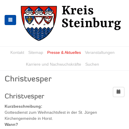
Zur
Zum
Navigation
Inhalt
springen
springen
Kontakt
Sitemap
Presse & Aktuelles
Veranstaltungen
Karriere und Nachwuchskräfte
Suchen
Christvesper
Christvesper
Kurzbeschreibung:
Gottesdienst zum Weihnachtsfest in der St. Jürgen
Kirchengemeinde in Horst.
Wann?