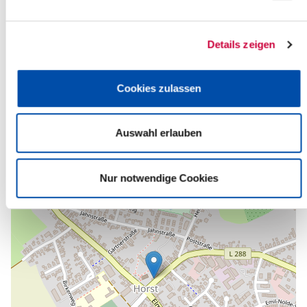
Quelle
Ev.-Luth. Kirchengemeinde St. Jürgen/Horst
Details zeigen
Bahnhofstraße 1B
25358 Horst (Holstein)
Telefon:
+49 4126 9383-133
Cookies zulassen
E-Mail:
kirchengemeinde-horst[at]kk-rm.de
Zurück zur Auswahl
Auswahl erlauben
+
-
Nur notwendige Cookies