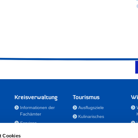
Kreisverwaltung
Tourismus
Wi
Informationen der
Ausflugsziele
Fachämter
Kulinarisches
Services
Aktivitäten in Holstein
e
Karriere und
Unterkünfte
t Cookies