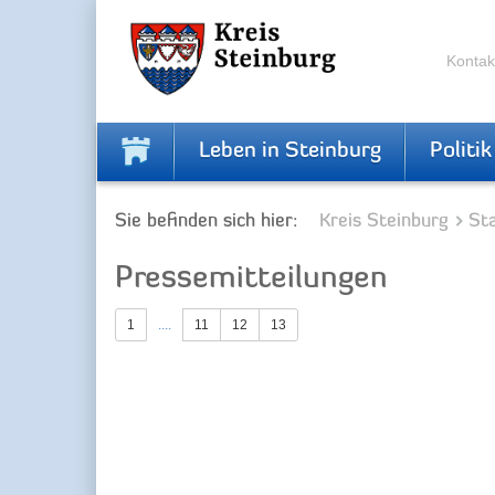
Zur
Zum
Navigation
Inhalt
springen
springen
Kontak
Leben in Steinburg
Politik
Sie befinden sich hier:
Kreis Steinburg
Sta
Pressemitteilungen
1
....
11
12
13