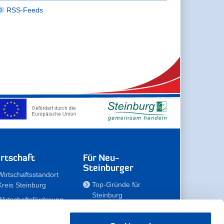
RSS-Feeds
rtschaft
Für Neu-
Steinburger
Wirtschaftsstandort
Top-Gründe für
Kreis Steinburg
Steinburg
Wirtschaftsförderung
Familien
Kompetenzteam
Meine Immobilie