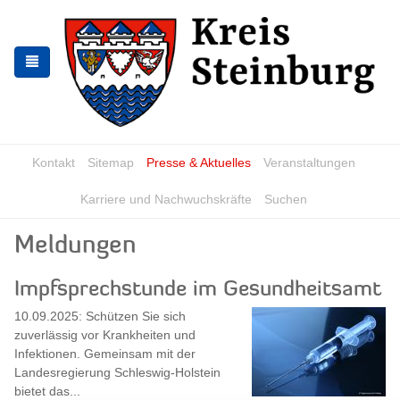
Zur
Zum
Navigation
Inhalt
springen
springen
Kontakt
Sitemap
Presse & Aktuelles
Veranstaltungen
Karriere und Nachwuchskräfte
Suchen
Meldungen
Impfsprechstunde im Gesundheitsamt
10.09.2025: Schützen Sie sich
zuverlässig vor Krankheiten und
Infektionen. Gemeinsam mit der
Landesregierung Schleswig-Holstein
bietet das...