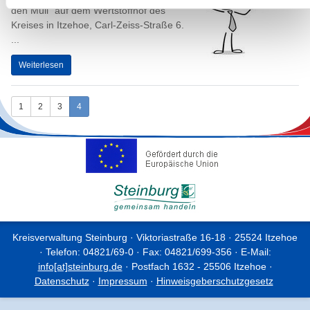
den Müll" auf dem Wertstoffhof des
Kreises in Itzehoe, Carl-Zeiss-Straße 6.
...
Weiterlesen
1
2
3
4
Kreisverwaltung Steinburg · Viktoriastraße 16-18 · 25524 Itzehoe
· Telefon: 04821/69-0 · Fax: 04821/699-356 · E-Mail:
info[at]steinburg.de
· Postfach 1632 - 25506 Itzehoe ·
Datenschutz
·
Impressum
·
Hinweisgeberschutzgesetz