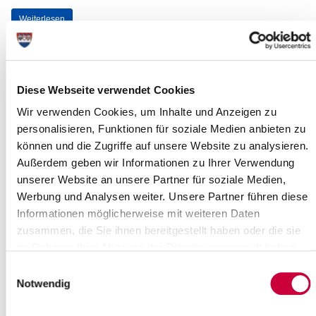
Weiterlesen
Klappbrücke Heiligenstedten:
Brückenprüfung
Diese Webseite verwendet Cookies
26.08.2025: Am Dienstag, dem
2.
Wir verwenden Cookies, um Inhalte und Anzeigen zu
September 2025
, in der Zeit von
ca.
personalisieren, Funktionen für soziale Medien anbieten zu
8:00 bis voraussichtlich 21:00 Uhr,
können und die Zugriffe auf unsere Website zu analysieren.
findet an der Klappbrücke K11 über die
Stör in...
Außerdem geben wir Informationen zu Ihrer Verwendung
unserer Website an unsere Partner für soziale Medien,
Weiterlesen
Werbung und Analysen weiter. Unsere Partner führen diese
Informationen möglicherweise mit weiteren Daten
zusammen, die Sie ihnen bereitgestellt haben oder die sie
Feierliche Ernennung: Fünf neue
im Rahmen Ihrer Nutzung der Dienste gesammelt haben.
Kreisinspektorinnen und -inspektoren
in das neue Beamtenverhältnis auf
Einwilligungsauswahl
Notwendig
Probe berufen
29.07.2025: Kreis Steinburg, 29. Juli