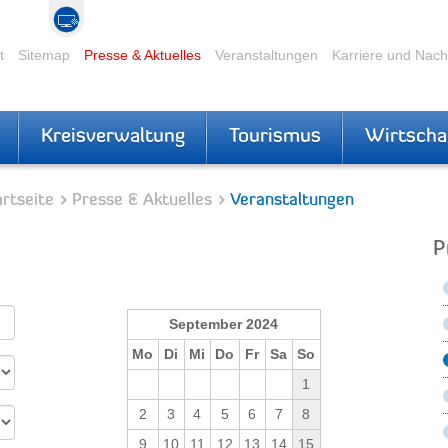
t
Sitemap
Presse & Aktuelles
Veranstaltungen
Karriere und Nac
Kreisverwaltung
Tourismus
Wirtscha
rtseite
Presse & Aktuelles
Veranstaltungen
P
September 2024
Mo
Di
Mi
Do
Fr
Sa
So
1
2
3
4
5
6
7
8
9
10
11
12
13
14
15