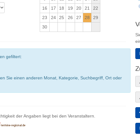
16
17
18
19
20
21
22
23
24
25
26
27
28
29
V
30
Si
ei
n gefiltert:
Z
en Sie einen anderen Monat, Kategorie, Suchbegriff, Ort oder
htigkeit der Angaben liegt bei den Veranstaltern.