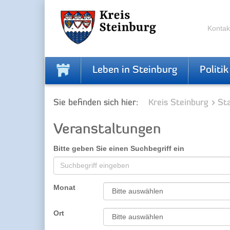
Zur
Zum
Navigation
Inhalt
springen
springen
Kontak
Leben in Steinburg
Politik
Sie befinden sich hier:
Kreis Steinburg
Sta
Veranstaltungen
Bitte geben Sie einen Suchbegriff ein
Monat
Ort