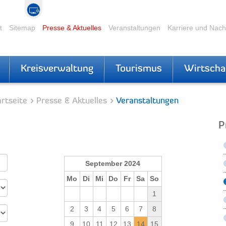
t
Sitemap
Presse & Aktuelles
Veranstaltungen
Karriere und Nac
Kreisverwaltung
Tourismus
Wirtscha
rtseite
Presse & Aktuelles
Veranstaltungen
P
September 2024
Mo
Di
Mi
Do
Fr
Sa
So
1
2
3
4
5
6
7
8
9
10
11
12
13
14
15