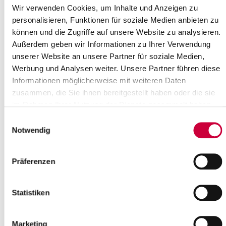
Wir verwenden Cookies, um Inhalte und Anzeigen zu
16
17
18
19
20
21
22
personalisieren, Funktionen für soziale Medien anbieten zu
23
24
25
26
27
28
29
können und die Zugriffe auf unsere Website zu analysieren.
30
Außerdem geben wir Informationen zu Ihrer Verwendung
Bitte geben Sie einen Suchbegriff ein
unserer Website an unsere Partner für soziale Medien,
Werbung und Analysen weiter. Unsere Partner führen diese
Informationen möglicherweise mit weiteren Daten
Monat
zusammen, die Sie ihnen bereitgestellt haben oder die sie
im Rahmen Ihrer Nutzung der Dienste gesammelt haben.
Einwilligungsauswahl
Ort
Notwendig
Präferenzen
Kategorie
Statistiken
Marketing