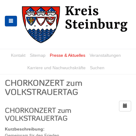
Zur
Zum
Navigation
Inhalt
springen
springen
Kontakt
Sitemap
Presse & Aktuelles
Veranstaltungen
Karriere und Nachwuchskräfte
Suchen
CHORKONZERT zum
VOLKSTRAUERTAG
CHORKONZERT zum
VOLKSTRAUERTAG
Kurzbeschreibung:
Gemeinsam für den Frieden