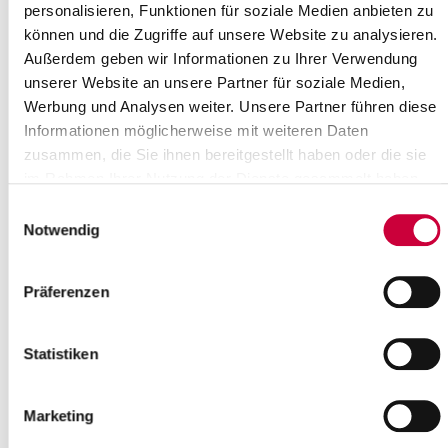
personalisieren, Funktionen für soziale Medien anbieten zu
können und die Zugriffe auf unsere Website zu analysieren.
Außerdem geben wir Informationen zu Ihrer Verwendung
unserer Website an unsere Partner für soziale Medien,
Werbung und Analysen weiter. Unsere Partner führen diese
Informationen möglicherweise mit weiteren Daten
zusammen, die Sie ihnen bereitgestellt haben oder die sie
im Rahmen Ihrer Nutzung der Dienste gesammelt haben.
Einwilligungsauswahl
Notwendig
Präferenzen
Quelle : Ev.-Luth. Kirchengemeinde Wilster
Langbeschreibung
Statistiken
Chor-, Instrumental- und Orgelmusik von Bach, Schubert, Reger,
Barte-Hanssen
Marketing
Quelle