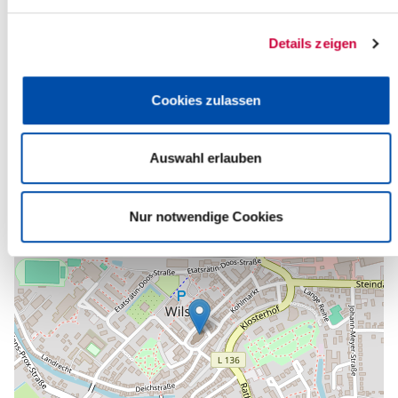
Ev.-Luth. Kirchengemeinde Wilster
Am Markt 12a
Details zeigen
25554 Wilster
Telefon:
+49 4823 255
E-Mail:
kirche-wilster[at]kk-rm.de
Cookies zulassen
Zurück zur Auswahl
Auswahl erlauben
+
-
Nur notwendige Cookies