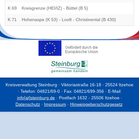
K 69
Kreisgrenze (HEI/IZ) - Büttel (B 5)
K 71
Hohenaspe (K 53) - Looft - Christinental (B 430)
Kreisverwaltung Steinburg · Viktoriastraße 16-18 · 25524 Itzehoe
· Telefon: 04821/69-0 · Fax: 04821/699-356 · E-Mail:
info[at]steinburg.de
· Postfach 1632 - 25506 Itzehoe ·
Datenschutz
·
Impressum
·
Hinweisgeberschutzgesetz