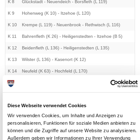
K 8
Glückstadt - Neuendeich - Borsfleth (L 119)
K 9
Hohenweg (K 10) - Itzehoe (L 120)
K 10
Krempe (L 119) - Neuenbrook - Rethwisch (L 116)
K 11
Bahrenfleth (K 26) - Heiligenstedten - Itzehoe (B 5)
K 12
Beidenfleth (L 136) - Heiligenstedten (L 135)
K 13
Wilster (L 136) - Kasenort (K 12)
K 14
Neufeld (K 63) - Hochfeld (L 170)
K 15
Ecklaker Hörn (L 137) - Wilster (K 63)
K 16
Averfleth (K 17) - Rumfleth (K 15)
Diese Webseite verwendet Cookies
K 17
Nortorf (K 15) - Averfleth - Neuendorf b. W. (L 135)
Wir verwenden Cookies, um Inhalte und Anzeigen zu
K 18
Dückerstieg (L 135) - Sachsenbande (L 235)
personalisieren, Funktionen für soziale Medien anbieten zu
K 19
Agethorst (L 130) - Mehlbek (K 62)
können und die Zugriffe auf unsere Website zu analysieren.
Außerdem geben wir Informationen zu Ihrer Verwendung