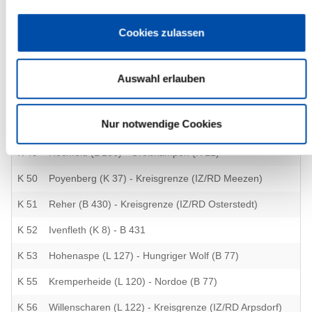
K 44
Krempermoor (L 120) - Hohenweg (K 10)
Cookies zulassen
K 45
Schlotfeld (B 206) - Lohbarbek - Mühlenbarbek (B 206)
K 46
Hungriger Wolf (B 77) - Hohenlockstedt (L 121)
Auswahl erlauben
K 47
Ridders (B 77) - Hohenlockstedt (B 206)
Nur notwendige Cookies
K 48
Elskop (K 7) - Süderau - Steinburg (L 112)
K 49
Hochfeld (L 136) - Großkampen (K 12)
K 50
Poyenberg (K 37) - Kreisgrenze (IZ/RD Meezen)
K 51
Reher (B 430) - Kreisgrenze (IZ/RD Osterstedt)
K 52
Ivenfleth (K 8) - B 431
K 53
Hohenaspe (L 127) - Hungriger Wolf (B 77)
K 55
Kremperheide (L 120) - Nordoe (B 77)
K 56
Willenscharen (L 122) - Kreisgrenze (IZ/RD Arpsdorf)