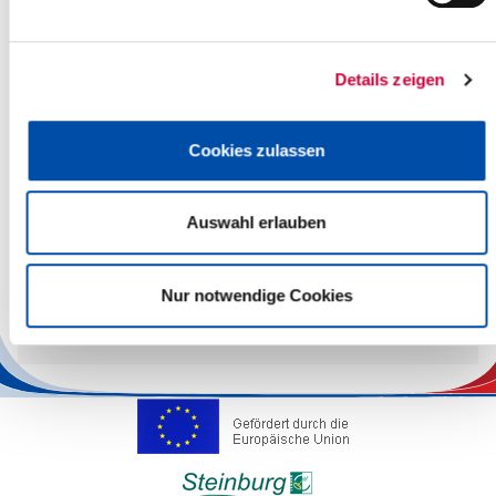
Geschäftszimmer
Regionalteam 1
Details zeigen
Regionalteam 2
Cookies zulassen
Jugendhilfeplanung
Auswahl erlauben
Wir bieten Weiterbildungsplätze zum Erwerb der staatlichen
Nur notwendige Cookies
Anerkennung zur*zum Sozialpädagog*in an.
Weitere Informationen finden Sie
hier
.