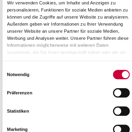
orientieren sich am grundlegenden Auftrag der Kinder- und
Wir verwenden Cookies, um Inhalte und Anzeigen zu
Jugendhilfe (§ 1 Absatz 3 des Kinder- und Jugendhilfegesetzes).
personalisieren, Funktionen für soziale Medien anbieten zu
Danach sollen junge Menschen in ihrer individuellen und sozialen
können und die Zugriffe auf unsere Website zu analysieren.
Entwicklung gefördert werden und dazu beigetragen werden,
Außerdem geben wir Informationen zu Ihrer Verwendung
Benachteiligungen zu vermeiden oder abzubauen.
unserer Website an unsere Partner für soziale Medien,
Das Leistungsangebot des Allgemeinen Sozialen Dienstes richtet
Werbung und Analysen weiter. Unsere Partner führen diese
sich an Mütter, Väter und andere Erziehungsberechtigte, Kinder
Informationen möglicherweise mit weiteren Daten
und Jugendliche und an Stief- und Großeltern in familiären,
zusammen, die Sie ihnen bereitgestellt haben oder die sie
sozialen und persönlichen Schwierigkeiten.
im Rahmen Ihrer Nutzung der Dienste gesammelt haben.
Wünschen sich junge Menschen, Mütter und Väter und andere
Einwilligungsauswahl
Erziehungsberechtigte eine Beratung in allgemeinen Fragen der
Notwendig
Erziehung und Entwicklung oder möchten sie eine Hilfe zur
Erziehung beantragen, wenden Sie sich bitte an den Infopoint
Jugendhilfe: 04821/69 773
Präferenzen
Ansprechpartner*innen
Statistiken
Abteilungsleitung
Infopoint Jugendhilfe
Marketing