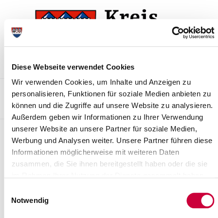
Zur
Zum
Navigation
Inhalt
springen
springen
Diese Webseite verwendet Cookies
Wir verwenden Cookies, um Inhalte und Anzeigen zu
Kontakt
Sitemap
Presse & Aktuelles
Veranstaltungen
personalisieren, Funktionen für soziale Medien anbieten zu
können und die Zugriffe auf unsere Website zu analysieren.
Karriere und Nachwuchskräfte
Suchen
Außerdem geben wir Informationen zu Ihrer Verwendung
unserer Website an unsere Partner für soziale Medien,
Sport
Werbung und Analysen weiter. Unsere Partner führen diese
Informationen möglicherweise mit weiteren Daten
zusammen, die Sie ihnen bereitgestellt haben oder die sie
im Rahmen Ihrer Nutzung der Dienste gesammelt haben.
Einwilligungsauswahl
Notwendig