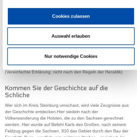
Im roten Felde aus blauen Wellen herausragend die weiße,
dreitürige Wasserburg (Steinburg) mit blauen Turmkuppen. Die
Cookies zulassen
an ihr angebrachten drei kleinen Wappenschilder symbolisieren
die historischen Hauptgebiete des Kreises: links in Blau der weiß-
golden gekleidete Heiland, die Rechte segnend erhoben, in der
Auswahl erlauben
Linken die Weltkugel, auf der das Kreuz errichtet ist, steht für die
Wilstermarsch. In der Mitte als Wappen der Geest mit Itzehoe das
weiße holsteinische Nesselblatt im roten Felde. Rechts in Rot ein
schreitender weißer Schwan mit erhobenen Flügeln, der um den
Nur notwendige Cookies
Hals eine goldene Krone trägt, für die Krempermarsch.
(Vereinfachte Erklärung; nicht nach den Regeln der Heraldik)
Kommen Sie der Geschichte auf die
Schliche
Wer sich im Kreis Steinburg umschaut, wird viele Zeugnisse aus
der Geschichte entdecken.Hier siedeln nach der
Völkerwanderung die Holsten, die zu den Sachsen gerechnet
werden. Hier wurde auf Befehl Karls des Großen, nach seinem
Feldzug gegen die Sachsen, 810 das Gebiet durch den Bau der