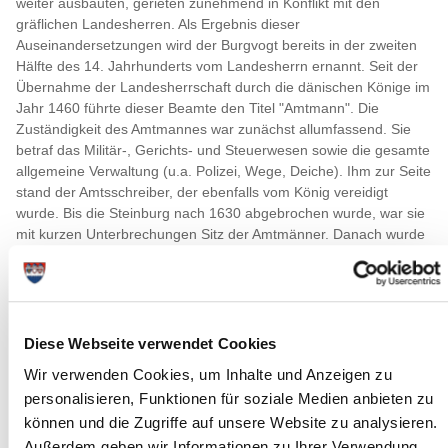
weiter ausbauten, gerieten zunehmend in Konflikt mit den
gräflichen Landesherren. Als Ergebnis dieser
Auseinandersetzungen wird der Burgvogt bereits in der zweiten
Hälfte des 14. Jahrhunderts vom Landesherrn ernannt. Seit der
Übernahme der Landesherrschaft durch die dänischen Könige im
Jahr 1460 führte dieser Beamte den Titel "Amtmann". Die
Zuständigkeit des Amtmannes war zunächst allumfassend. Sie
betraf das Militär-, Gerichts- und Steuerwesen sowie die gesamte
allgemeine Verwaltung (u.a. Polizei, Wege, Deiche). Ihm zur Seite
stand der Amtsschreiber, der ebenfalls vom König vereidigt
wurde. Bis die Steinburg nach 1630 abgebrochen wurde, war sie
mit kurzen Unterbrechungen Sitz der Amtmänner. Danach wurde
das Amt Steinburg zunächst von Glückstadt, später von Itzehoe
aus verwaltet. Im Jahr 1867 trat durch die Annexion der
Herzogtümer Schleswig und Holstein eine grundlegende
Wandlung in der Verwaltungsstruktur ein. An die Stelle des
Amtmannes trat nun der Königlich Preußische Landrat. Am
Diese Webseite verwendet Cookies
24.01.1867 wurden aufgrund des Annexionsgesetzes vom
Wir verwenden Cookies, um Inhalte und Anzeigen zu
24.12.1866 und des königlichen Besitznahmepatents vom
personalisieren, Funktionen für soziale Medien anbieten zu
12.01.1867 die Herzogtümer in Preußen einverleibt. Das Amt
können und die Zugriffe auf unsere Website zu analysieren.
Steinburg ist aufgrund der königlichen Verordnung vom
22.09.1867 wesentlich vergrößert worden und erhielt die
Außerdem geben wir Informationen zu Ihrer Verwendung