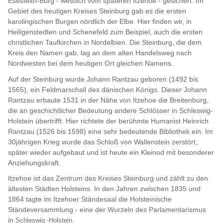
Esesfelth-Burg - westlich vom späteren Itzehoe - gesichert. Im
Gebiet des heutigen Kreises Steinburg gab es die ersten
karolingischen Burgen nördlich der Elbe. Hier finden wir, in
Heiligenstedten und Schenefeld zum Beispiel, auch die ersten
christlichen Taufkirchen in Nordelbien. Die Steinburg, die dem
Kreis den Namen gab, lag an dem alten Handelsweg nach
Nordwesten bei dem heutigen Ort gleichen Namens.
Auf der Steinburg wurde Johann Rantzau geboren (1492 bis
1565), ein Feldmarschall des dänischen Königs. Dieser Johann
Rantzau erbaute 1531 in der Nähe von Itzehoe die Breitenburg,
die an geschichtlicher Bedeutung andere Schlösser in Schleswig-
Holstein übertrifft. Hier richtete der berühmte Humanist Heinrich
Rantzau (1526 bis 1598) eine sehr bedeutende Bibliothek ein. Im
30jährigen Krieg wurde das Schloß von Wallenstein zerstört,
später wieder aufgebaut und ist heute ein Kleinod mit besonderer
Anziehungskraft.
Itzehoe ist das Zentrum des Kreises Steinburg und zählt zu den
ältesten Städten Holsteins. In den Jahren zwischen 1835 und
1864 tagte im Itzehoer Ständesaal die Holsteinische
Ständeversammlung - eine der Wurzeln des Parlamentarismus
in
Schleswig -Holstein.