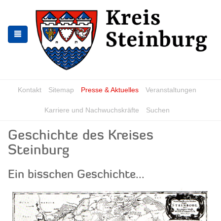
Zur
Zum
Navigation
Inhalt
springen
springen
Kontakt
Sitemap
Presse & Aktuelles
Veranstaltungen
Karriere und Nachwuchskräfte
Suchen
Geschichte des Kreises
Steinburg
Ein bisschen Geschichte...