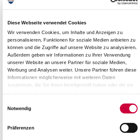
Nordoe: Klinikum Itzehoe und RKiSH
stärken die Notfallversorgung der
Region Rohbau steht nach weniger als
Diese Webseite verwendet Cookies
fünf Monaten Bauzeit | Einzug für
Wir verwenden Cookies, um Inhalte und Anzeigen zu
Dezember 2026 geplant
personalisieren, Funktionen für soziale Medien anbieten zu
Mit einem traditionellen Richtfest hat
können und die Zugriffe auf unsere Website zu analysieren.
das Klinikum Itzehoe am Dienstag, 5.
Außerdem geben wir Informationen zu Ihrer Verwendung
Mai 2026, einen wichtigen Meilenstein
unserer Website an unsere Partner für soziale Medien,
beim Bau der neuen Rettungswache...
Werbung und Analysen weiter. Unsere Partner führen diese
Read more
Informationen möglicherweise mit weiteren Daten
zusammen, die Sie ihnen bereitgestellt haben oder die sie
im Rahmen Ihrer Nutzung der Dienste gesammelt haben.
Einwilligungsauswahl
Notwendig
Mediennutzung im Grundschulalter.
Präferenzen
Das Gesundheitsamt lädt am