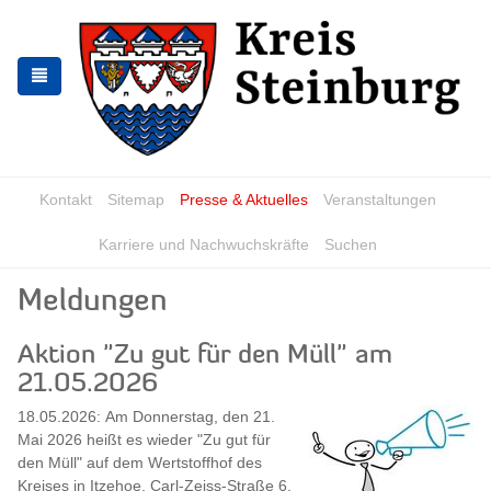
Skip
Skip
to
to
the
the
navigation
content
Kontakt
Sitemap
Presse & Aktuelles
Veranstaltungen
Karriere und Nachwuchskräfte
Suchen
Meldungen
Aktion "Zu gut für den Müll" am
21.05.2026
18.05.2026:
Am Donnerstag, den 21.
Mai 2026 heißt es wieder "Zu gut für
den Müll" auf dem Wertstoffhof des
Kreises in Itzehoe, Carl-Zeiss-Straße 6.