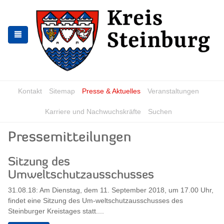
Skip
Skip
to
to
the
the
navigation
content
Kontakt
Sitemap
Presse & Aktuelles
Veranstaltungen
Karriere und Nachwuchskräfte
Suchen
Pressemitteilungen
Sitzung des
Umweltschutzausschusses
31.08.18: Am Dienstag, dem 11. September 2018, um 17.00 Uhr,
findet eine Sitzung des Um-weltschutzausschusses des
Steinburger Kreistages statt....