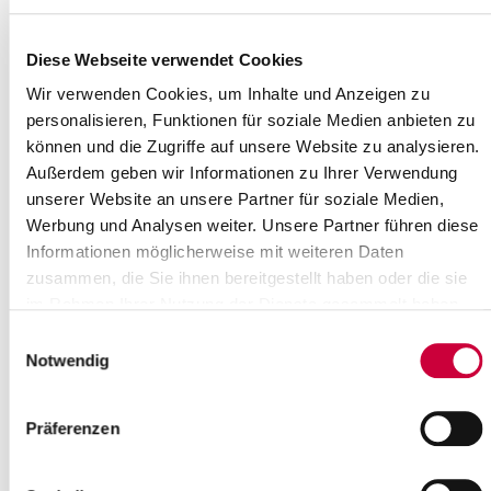
Sitzung des Jugendhilfeausschusses
29.08.18: Am Mittwoch, dem 05. September 2018, um 16.30 Uhr,
Diese Webseite verwendet Cookies
findet eine Sitzung des Jugendhilfeausschusses des Steinburger
Wir verwenden Cookies, um Inhalte und Anzeigen zu
Kreistages statt.
personalisieren, Funktionen für soziale Medien anbieten zu
können und die Zugriffe auf unsere Website zu analysieren.
Außerdem geben wir Informationen zu Ihrer Verwendung
Read more
unserer Website an unsere Partner für soziale Medien,
Werbung und Analysen weiter. Unsere Partner führen diese
Sitzung des Hauptausschusses
Informationen möglicherweise mit weiteren Daten
zusammen, die Sie ihnen bereitgestellt haben oder die sie
28.08.18: Am Mittwoch, dem 29. August 2018, um 17.00 Uhr, tagt
der Hauptausschuss des Steinburger Kreistages.
im Rahmen Ihrer Nutzung der Dienste gesammelt haben.
Sitzungsort ist der Historische...
Einwilligungsauswahl
Notwendig
Read more
Präferenzen
Sitzung des Wahlprüfungsausschusses
17.08.18: Der Wahlprüfungsausschuss des Steinburger