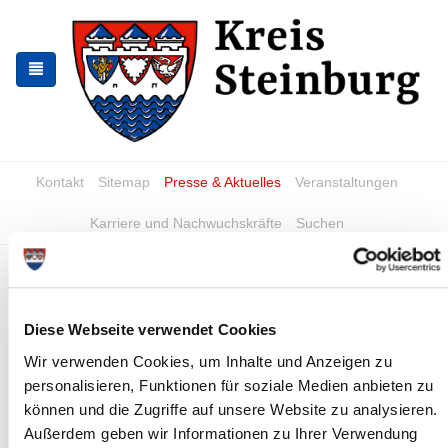
Skip
Skip
to
to
the
the
navigation
content
Kontakt
Sitemap
Presse & Aktuelles
Veranstaltungen
Karriere und Nachwuchskräfte
Suchen
Sitzung des Steinburger
Kreistages
Diese Webseite verwendet Cookies
News - Meldungen
Wir verwenden Cookies, um Inhalte und Anzeigen zu
personalisieren, Funktionen für soziale Medien anbieten zu
können und die Zugriffe auf unsere Website zu analysieren.
Außerdem geben wir Informationen zu Ihrer Verwendung