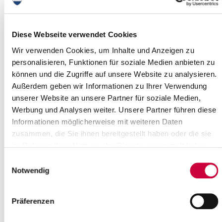
Sitzung des Hauptausschusses des
Diese Webseite verwendet Cookies
Kreises Steinburg
Wir verwenden Cookies, um Inhalte und Anzeigen zu
23.01.15: Am Mittwoch, dem 28. Januar 2015, findet eine Sitzung
des Hauptausschusses des Kreises Steinburg statt.
personalisieren, Funktionen für soziale Medien anbieten zu
können und die Zugriffe auf unsere Website zu analysieren.
Weiterlesen
Außerdem geben wir Informationen zu Ihrer Verwendung
unserer Website an unsere Partner für soziale Medien,
Gemeinsame Sitzung der
Werbung und Analysen weiter. Unsere Partner führen diese
Informationen möglicherweise mit weiteren Daten
Hauptausschüsse
zusammen, die Sie ihnen bereitgestellt haben oder die sie
21.01.15: Eine gemeinsame Sitzung der Hauptausschüsse der
im Rahmen Ihrer Nutzung der Dienste gesammelt haben.
Stadt Brunsbüttel und der Kreise Dithmarschen und Steinburg
findet am 29. Januar 2015, um...
Einwilligungsauswahl
Notwendig
Weiterlesen
Präferenzen
Glasfaser in Steinburg: Das fünfte
Aktionsgebiet ist gestartet