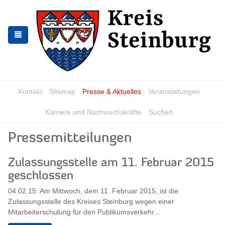
Zur
Zum
Navigation
Inhalt
springen
springen
Kontakt
Sitemap
Presse & Aktuelles
Veranstaltungen
Karriere und Nachwuchskräfte
Suchen
Pressemitteilungen
Zulassungsstelle am 11. Februar 2015
geschlossen
04.02.15: Am Mittwoch, dem 11. Februar 2015, ist die
Zulassungsstelle des Kreises Steinburg wegen einer
Mitarbeiterschulung für den Publikumsverkehr...