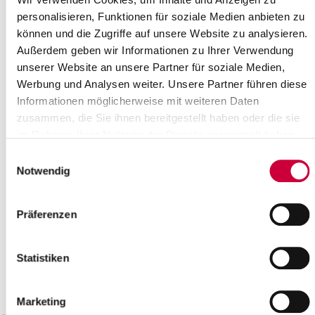
20
21
22
23
24
25
26
personalisieren, Funktionen für soziale Medien anbieten zu
können und die Zugriffe auf unsere Website zu analysieren.
27
28
29
30
31
Außerdem geben wir Informationen zu Ihrer Verwendung
Bitte geben Sie einen Suchbegriff ein
unserer Website an unsere Partner für soziale Medien,
Werbung und Analysen weiter. Unsere Partner führen diese
Informationen möglicherweise mit weiteren Daten
Monat
zusammen, die Sie ihnen bereitgestellt haben oder die sie
im Rahmen Ihrer Nutzung der Dienste gesammelt haben.
Einwilligungsauswahl
Ort
Notwendig
Kategorie
Präferenzen
Statistiken
Marketing