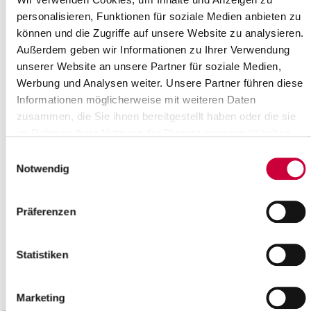
20
21
22
23
24
25
26
personalisieren, Funktionen für soziale Medien anbieten zu
können und die Zugriffe auf unsere Website zu analysieren.
27
28
29
30
31
Außerdem geben wir Informationen zu Ihrer Verwendung
Bitte geben Sie einen Suchbegriff ein
unserer Website an unsere Partner für soziale Medien,
Werbung und Analysen weiter. Unsere Partner führen diese
Informationen möglicherweise mit weiteren Daten
Monat
zusammen, die Sie ihnen bereitgestellt haben oder die sie
im Rahmen Ihrer Nutzung der Dienste gesammelt haben.
Einwilligungsauswahl
Ort
Notwendig
Kategorie
Präferenzen
Statistiken
Marketing