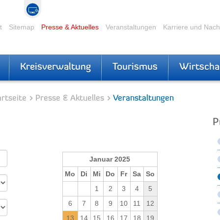
t
Sitemap
Presse & Aktuelles
Veranstaltungen
Karriere und Nac
Kreisverwaltung
Tourismus
Wirtscha
rtseite
Presse & Aktuelles
Veranstaltungen
P
Januar 2025
Mo
Di
Mi
Do
Fr
Sa
So
1
2
3
4
5
6
7
8
9
10
11
12
13
14
15
16
17
18
19