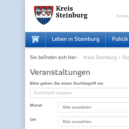
Zur
Zum
Navigation
Inhalt
springen
springen
Kontak
Leben in Steinburg
Politik
Sie befinden sich hier:
Kreis Steinburg
Sta
Veranstaltungen
Bitte geben Sie einen Suchbegriff ein
Monat
Ort