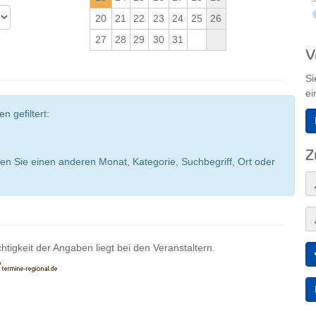
20
21
22
23
24
25
26
27
28
29
30
31
V
Si
ei
n gefiltert:
Z
en Sie einen anderen Monat, Kategorie, Suchbegriff, Ort oder
htigkeit der Angaben liegt bei den Veranstaltern.