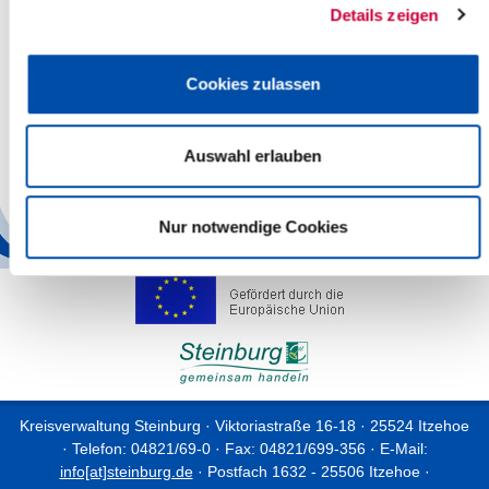
Details zeigen
-
AWO Bildung und Arbeit, gemeinnützige GmbH
-
Steinburg Sozial GmbH
Cookies zulassen
-
Von Hand zu Hand Kellinghusen e. V.
-
Zero Waste Itzehoe e. V.
Auswahl erlauben
Zurück
Nur notwendige Cookies
Kreisverwaltung Steinburg · Viktoriastraße 16-18 · 25524 Itzehoe
· Telefon: 04821/69-0 · Fax: 04821/699-356 · E-Mail:
info[at]steinburg.de
· Postfach 1632 - 25506 Itzehoe ·