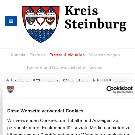
Zur
Zum
Navigation
Inhalt
springen
springen
Kontakt
Sitemap
Presse & Aktuelles
Veranstaltungen
Karriere und Nachwuchskräfte
Suchen
Aktion "Zu gut für den Müll" am
17. April 2025
News - Meldungen
Diese Webseite verwendet Cookies
Wir verwenden Cookies, um Inhalte und Anzeigen zu
personalisieren, Funktionen für soziale Medien anbieten zu
können und die Zugriffe auf unsere Website zu analysieren.