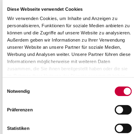
Diese Webseite verwendet Cookies
Weiterlesen
Wir verwenden Cookies, um Inhalte und Anzeigen zu
personalisieren, Funktionen für soziale Medien anbieten zu
Sitzung des Hauptausschusses
können und die Zugriffe auf unsere Website zu analysieren.
30.08.16: Am Mittwoch, dem 31. August 2016, um 17.00 Uhr, tagt
Außerdem geben wir Informationen zu Ihrer Verwendung
der Hauptausschuss des Steinburger Kreistages. Sitzungsort ist
unserer Website an unsere Partner für soziale Medien,
der Historische...
Werbung und Analysen weiter. Unsere Partner führen diese
Weiterlesen
Informationen möglicherweise mit weiteren Daten
zusammen, die Sie ihnen bereitgestellt haben oder die sie
im Rahmen Ihrer Nutzung der Dienste gesammelt haben.
Kindertagespflege: Info-Veranstaltung
Einwilligungsauswahl
und Qualifizierungskurs
Notwendig
19.08.16: Die nächste Info-Veranstaltung zum Thema
Kindertagespflege findet am Donnerstag, dem 08. September
2016, um 10.00 Uhr, im Raum 226 (1....
Präferenzen
Weiterlesen
Statistiken