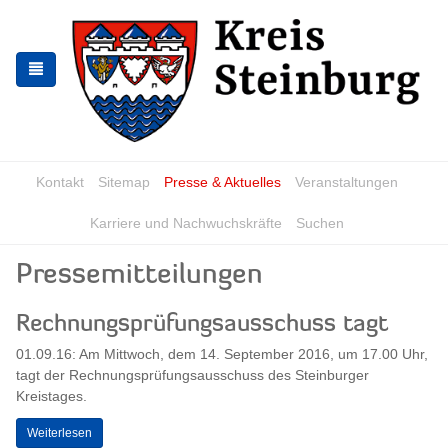
Zur
Zum
Navigation
Inhalt
springen
springen
Kontakt
Sitemap
Presse & Aktuelles
Veranstaltungen
Karriere und Nachwuchskräfte
Suchen
Pressemitteilungen
Rechnungsprüfungsausschuss tagt
01.09.16: Am Mittwoch, dem 14. September 2016, um 17.00 Uhr,
tagt der Rechnungsprüfungsausschuss des Steinburger
Kreistages.
Weiterlesen