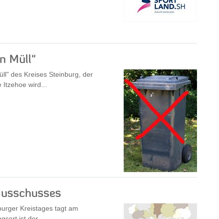
en Müll“
ll" des Kreises Steinburg, der
Itzehoe wird...
ausschusses
urger Kreistages tagt am
ort ist der...