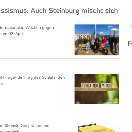
ssismus: Auch Steinburg mischt sich
 Internationalen Wochen gegen
um 02. April...
F
nkt-Tage- den Tag des Schlafs, den
r...
hon für viele Gespräche und
s gar nicht...