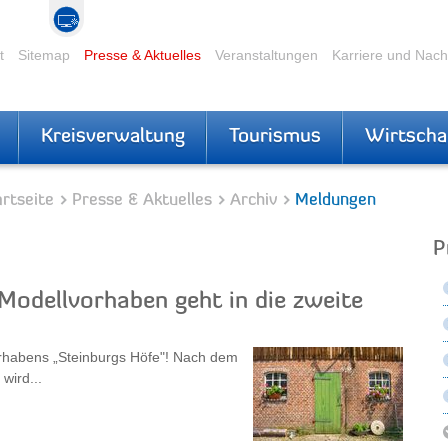
t
Sitemap
Presse & Aktuelles
Veranstaltungen
Karriere und Nac
Kreisverwaltung
Tourismus
Wirtscha
rtseite
Presse & Aktuelles
Archiv
Meldungen
P
Modellvorhaben geht in die zweite
vorhabens „Steinburgs Höfe"! Nach dem
wird...