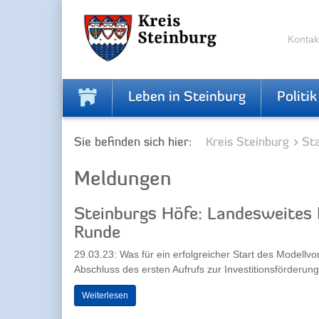
Zur
Zum
Navigation
Inhalt
springen
springen
Kontak
Leben in Steinburg
Politik
Sie befinden sich hier:
Kreis Steinburg
Sta
Meldungen
Steinburgs Höfe: Landesweites 
Runde
29.03.23: Was für ein erfolgreicher Start des Modell
Abschluss des ersten Aufrufs zur Investitionsförderung 
Weiterlesen