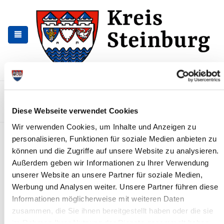
Zur
Zum
Navigation
Inhalt
springen
springen
Kontakt
Sitemap
Presse & Aktuelles
Veranstaltungen
Diese Webseite verwendet Cookies
Karriere und Nachwuchskräfte
Suchen
Wir verwenden Cookies, um Inhalte und Anzeigen zu
Ausschusssitzungen
personalisieren, Funktionen für soziale Medien anbieten zu
können und die Zugriffe auf unsere Website zu analysieren.
News - Meldungen
Außerdem geben wir Informationen zu Ihrer Verwendung
unserer Website an unsere Partner für soziale Medien,
Werbung und Analysen weiter. Unsere Partner führen diese
Informationen möglicherweise mit weiteren Daten
zusammen, die Sie ihnen bereitgestellt haben oder die sie
im Rahmen Ihrer Nutzung der Dienste gesammelt haben.