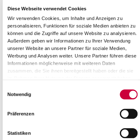
Weiterlesen
Diese Webseite verwendet Cookies
Wir verwenden Cookies, um Inhalte und Anzeigen zu
personalisieren, Funktionen für soziale Medien anbieten zu
können und die Zugriffe auf unsere Website zu analysieren.
Außerdem geben wir Informationen zu Ihrer Verwendung
Servicestelle nicht besetzt
unserer Website an unsere Partner für soziale Medien,
13.04.22: Es geht nicht anders:
Werbung und Analysen weiter. Unsere Partner führen diese
Krankheitsbedingt ist die spezielle
Informationen möglicherweise mit weiteren Daten
Servicestelle für den
zusammen, die Sie ihnen bereitgestellt haben oder die sie
Führerscheinpflichtumtausch im
im Rahmen Ihrer Nutzung der Dienste gesammelt haben.
Hauptgebäude der...
Einwilligungsauswahl
Weiterlesen
Notwendig
Elbing und Steinburg: Symbol für die
Präferenzen
Freundschaft
11.04.22: So ein großer Findling fällt
Statistiken
schon ins Auge – zumal, wenn er