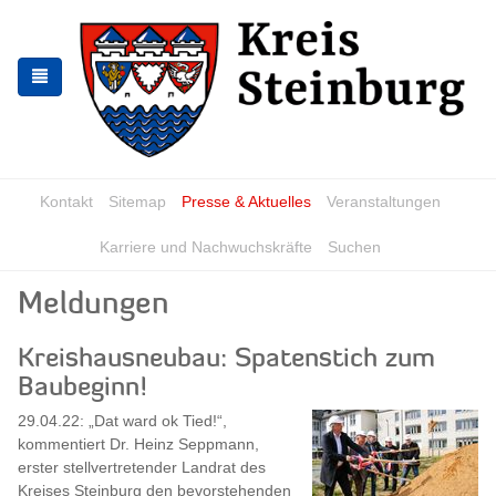
Zur
Zum
Navigation
Inhalt
springen
springen
Kontakt
Sitemap
Presse & Aktuelles
Veranstaltungen
Karriere und Nachwuchskräfte
Suchen
Meldungen
Kreishausneubau: Spatenstich zum
Baubeginn!
29.04.22: „Dat ward ok Tied!“,
kommentiert Dr. Heinz Seppmann,
erster stellvertretender Landrat des
Kreises Steinburg den bevorstehenden