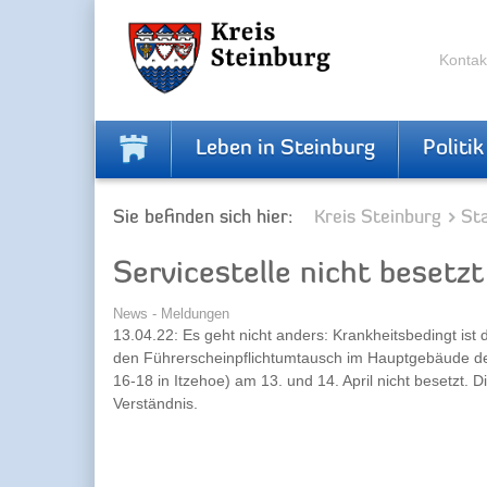
Zur
Zum
Navigation
Inhalt
springen
springen
Kontak
Leben in Steinburg
Politik
Sie befinden sich hier:
Kreis Steinburg
Sta
Servicestelle nicht besetzt
News - Meldungen
13.04.22: Es geht nicht anders: Krankheitsbedingt ist di
den Führerscheinpflichtumtausch im Hauptgebäude der 
16-18 in Itzehoe) am 13. und 14. April nicht besetzt. D
Verständnis.