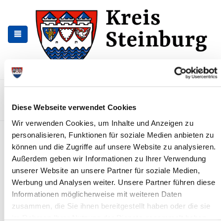
Zur
Zum
Navigation
Inhalt
springen
springen
Kontakt
Sitemap
Presse & Aktuelles
Veranstaltungen
Diese Webseite verwendet Cookies
Karriere und Nachwuchskräfte
Suchen
Wir verwenden Cookies, um Inhalte und Anzeigen zu
Ostersamstag:
personalisieren, Funktionen für soziale Medien anbieten zu
können und die Zugriffe auf unsere Website zu analysieren.
Schadstoffannahme
Außerdem geben wir Informationen zu Ihrer Verwendung
geschlossen, Wertstoffhöfe
unserer Website an unsere Partner für soziale Medien,
geöffnet
Werbung und Analysen weiter. Unsere Partner führen diese
Informationen möglicherweise mit weiteren Daten
News - Meldungen
zusammen, die Sie ihnen bereitgestellt haben oder die sie
im Rahmen Ihrer Nutzung der Dienste gesammelt haben.