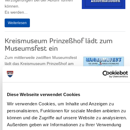
Verzögerungen bei der Abfuhr führen
können.
Es werden...
Weiterlesen
Kreismuseum Prinzeßhof lädt zum
Museumsfest ein
Zum mittlerweile zwölften Museumsfest
lädt das Kreismuseum Prinzeßhof am
Sonntag, dem 16. Juli 2017, von 14.00
Uhr bis ca. 17.30 Uhr, ein. Das Fest...
Weiterlesen
Diese Webseite verwendet Cookies
Wir verwenden Cookies, um Inhalte und Anzeigen zu
personalisieren, Funktionen für soziale Medien anbieten zu
können und die Zugriffe auf unsere Website zu analysieren.
Außerdem geben wir Informationen zu Ihrer Verwendung
Sitzung des Jugendhilfeausschusses