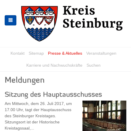
Zur
Zum
Navigation
Inhalt
springen
springen
Kontakt
Sitemap
Presse & Aktuelles
Veranstaltungen
Karriere und Nachwuchskräfte
Suchen
Meldungen
Sitzung des Hauptausschusses
Am Mittwoch, dem 26. Juli 2017, um
17.00 Uhr, tagt der Hauptausschuss
des Steinburger Kreistages.
Sitzungsort ist der Historische
Kreistagssaal,...