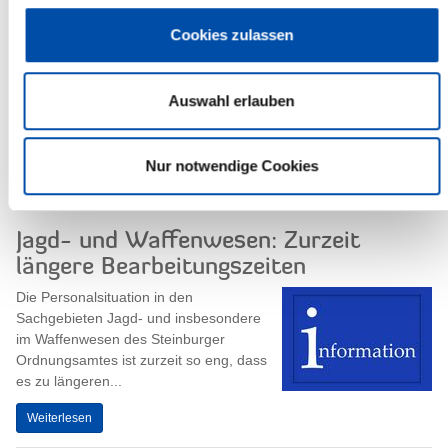
Sitzung des Ausschusses für Soziales,
Familie, Gesundheit und Gleichstellung
Cookies zulassen
Der Ausschuss für Soziales, Familie,
Gesundheit und Gleichstellung des
Auswahl erlauben
Steinburger Kreistages tagt am
Dienstag, dem 25. Juli 2017, um 17.30
Uhr....
Nur notwendige Cookies
Weiterlesen
Jagd- und Waffenwesen: Zurzeit
längere Bearbeitungszeiten
Die Personalsituation in den
Sachgebieten Jagd- und insbesondere
im Waffenwesen des Steinburger
Ordnungsamtes ist zurzeit so eng, dass
es zu längeren...
Weiterlesen