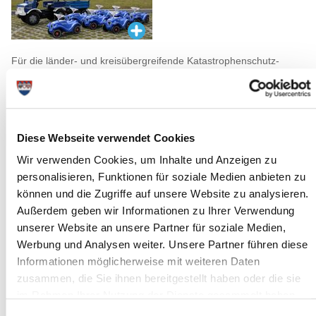
Für die länder- und kreisübergreifende Katastrophenschutz-
Großübung am 09. September 2017 sucht der Kreis Steinburg
noch Verletztendarsteller.
Mitmachen können Interessierte ab 18 Jahren – und es wird ganz
bestimmt für alle Beteiligten ein interessanter, ungewöhnlicher
Tag.
Diese Webseite verwendet Cookies
Ein „Massenanfall von Verletzten“ ist Thema der Übung. Geübt
Wir verwenden Cookies, um Inhalte und Anzeigen zu
wird an den Örtlichkeiten eines Rockfestivals im Kreis Steinburg.
personalisieren, Funktionen für soziale Medien anbieten zu
Ja, Sie haben richtig geraten: Es geht um Wacken. Detaillierte
können und die Zugriffe auf unsere Website zu analysieren.
Hintergründe sollen noch nicht verraten werden, nur so viel: Die
Außerdem geben wir Informationen zu Ihrer Verwendung
Wetterlage spielt eine entscheidende Rolle.
unserer Website an unsere Partner für soziale Medien,
Bei der Übung soll simuliert werden, dass die Kräfte des
Werbung und Analysen weiter. Unsere Partner führen diese
Rettungsdienstes vor Ort nicht ausreichen, um alle Verletzten zu
versorgen. Der Katastrophenfall wird ausgelöst und Kräfte aus
Informationen möglicherweise mit weiteren Daten
anderen Kreisen bzw. anderen Ländern werden angefordert.
zusammen, die Sie ihnen bereitgestellt haben oder die sie
Es ist in der Tat eine Großübung: Mehr als 1000 Personen sind
im Rahmen Ihrer Nutzung der Dienste gesammelt haben.
beteiligt. THW, RKiSH, eigene Katastrophenschutz-Einheiten,