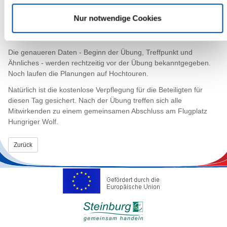
Landgraf an, telefonisch unter 04821-69297 oder per E-Mail
unter
landgraf[at]steinburg.de
.
Nur notwendige Cookies
Benötigt werden die Vor- und Zunamen, das Alter (ab 18), die
Adressen und gern auch die telefonische Erreichbarkeit.
Die genaueren Daten - Beginn der Übung, Treffpunkt und
Ähnliches - werden rechtzeitig vor der Übung bekanntgegeben.
Noch laufen die Planungen auf Hochtouren.
Natürlich ist die kostenlose Verpflegung für die Beteiligten für
diesen Tag gesichert. Nach der Übung treffen sich alle
Mitwirkenden zu einem gemeinsamen Abschluss am Flugplatz
Hungriger Wolf.
Zurück